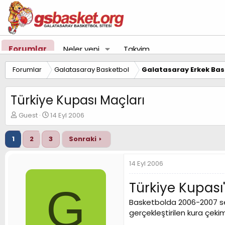
Forumlar
Neler yeni
Takvim
Forumlar
Galatasaray Basketbol
Galatasaray Erkek Bas
Türkiye Kupası Maçları
K
B
Guest
14 Eyl 2006
o
a
n
ş
1
2
3
Sonraki
u
l
y
a
u
n
14 Eyl 2006
B
g
a
ı
Türkiye Kupası
G
ş
ç
l
t
Basketbolda 2006-2007 sezo
a
a
gerçekleştirilen kura çeki
t
r
a
i