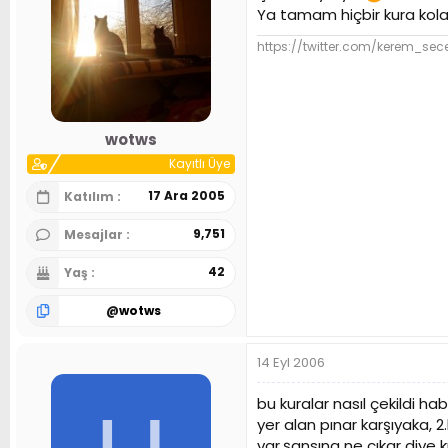
Ya tamam hiçbir kura kola
https://twitter.com/kerem_sec
wotws
Kayıtlı Üye
17 Ara 2005
Katılım
9,751
Mesajlar
42
Yaş
@
wotws
14 Eyl 2006
bu kuralar nasıl çekildi h
yer alan pınar karşıyaka, 
var.şansına ne çıkar diye 