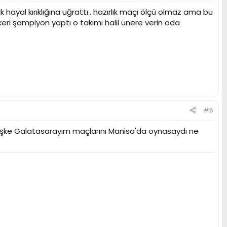
k hayal kırıklığına uğrattı.. hazırlık maçı ölçü olmaz ama bu
keri şampiyon yaptı o takımı halil ünere verin oda
#5
e keşke Galatasarayım maçlarını Manisa'da oynasaydı ne