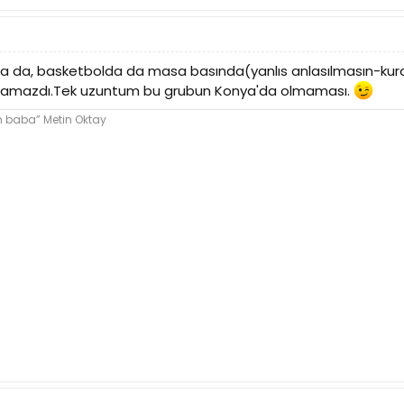
lda da, basketbolda da masa basında(yanlıs anlasılmasın-kur
 olamazdı.Tek uzuntum bu grubun Konya'da olmaması.
im baba” Metin Oktay