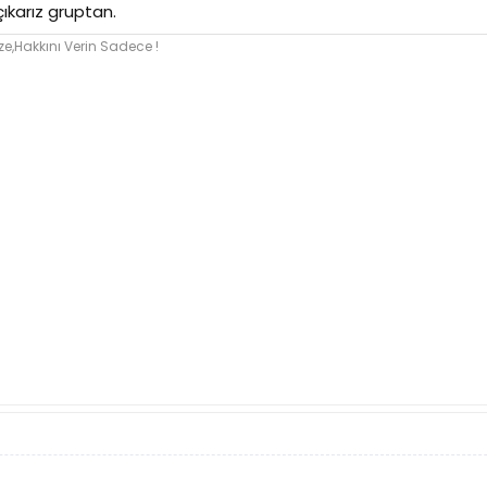
çıkarız gruptan.
e,Hakkını Verin Sadece !