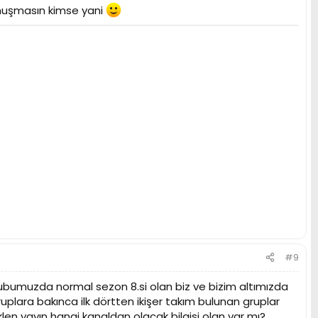
konuşmasın kimse yani
#9
 grubumuzda normal sezon 8.si olan biz ve bizim altımızda
ruplara bakınca ilk dörtten ikişer takım bulunan gruplar
klen yayın hangi kanaldan olacak bilgisi olan var mı?