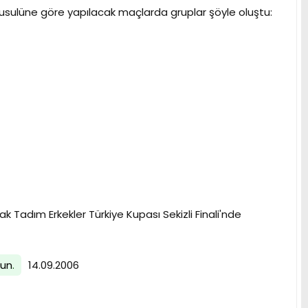
g usulüne göre yapılacak maçlarda gruplar şöyle oluştu:
k Tadım Erkekler Türkiye Kupası Sekizli Finali'nde
lun
.
14.09.2006