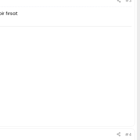
#3
ir fırsat
#4