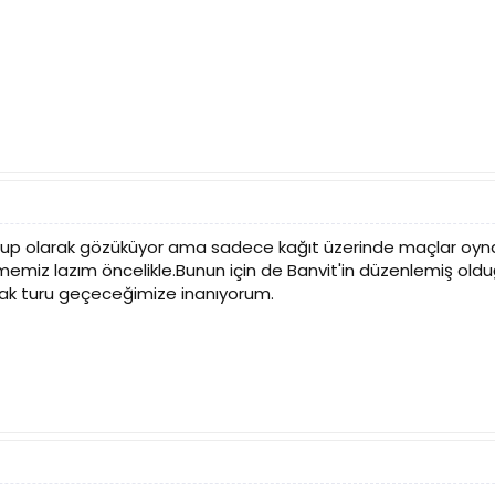
grup olarak gözüküyor ama sadece kağıt üzerinde maçlar oyna
lememiz lazım öncelikle.Bunun için de Banvit'in düzenlemiş ol
rak turu geçeceğimize inanıyorum.