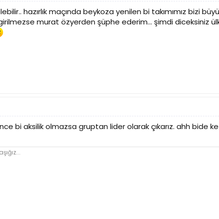
lebilir.. hazırlık maçında beykoza yenilen bi takımımız bizi büyü
 girilmezse murat özyerden şüphe ederim... şimdi diceksiniz ül
bence bi aksilik olmazsa gruptan lider olarak çıkarız. ahh bid
şığız...