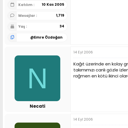
10 Kas 2005
Katılım
1,719
Mesajlar
34
Yaş
@
Emre Özdoğan
14 Eyl 2006
Kağıt üzerinde en kolay 
N
takımımızı canlı gözle iz
rağmen en kötü ikinci ola
Necati
14 Eyl 2006