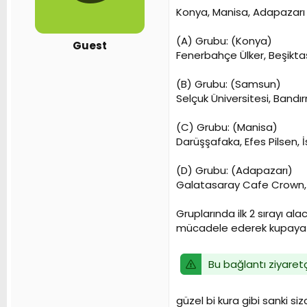
n
h
Konya, Manisa, Adapazarı v
i
(A) Grubu: (Konya)
Guest
Fenerbahçe Ülker, Beşikta
(B) Grubu: (Samsun)
Selçuk Üniversitesi, Band
(C) Grubu: (Manisa)
Darüşşafaka, Efes Pilsen, 
(D) Grubu: (Adapazarı)
Galatasaray Cafe Crown, A
Gruplarında ilk 2 sırayı al
mücadele ederek kupaya
Bu bağlantı ziyaretç
güzel bi kura gibi sanki siz