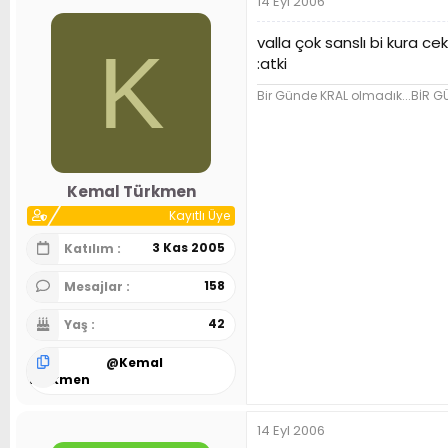
14 Eyl 2006
valla çok sanslı bi kura cek
K
:atki
Bir Günde KRAL olmadık...BİR 
Kemal Türkmen
Kayıtlı Üye
3 Kas 2005
Katılım
158
Mesajlar
42
Yaş
@
Kemal
Türkmen
14 Eyl 2006