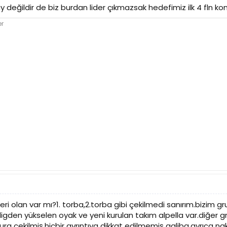
y değildir de biz burdan lider çıkmazsak hedefimiz ilk 4 fln 
er
aberi olan var mı?1. torba,2.torba gibi çekilmedi sanırım.bizim
2.ligden yükselen oyak ve yeni kurulan takım alpella var.diğer g
kura çekilmiş.hiçbir ayrıntıya dikkat edilmemiş galiba.ayrıca na