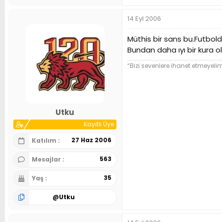
14 Eyl 2006
Müthis bir sans bu.Futbo
Bundan daha ıyı bir kura
“Bizi sevenlere ihanet etmeyel
Utku
Kayıtlı Üye
27 Haz 2006
Katılım
563
Mesajlar
35
Yaş
@
Utku