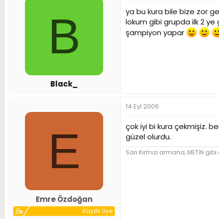
ya bu kura bile bize zor ge
B
lokum gibi grupda ilk 2 ye
şampiyon yapar
Black_
14 Eyl 2006
çok iyi bi kura çekmişiz. 
E
güzel olurdu.
Sarı Kırmızı armana, METİN gibi a
Emre Özdoğan
Kayıtlı Üye