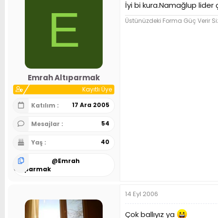
İyi bi kura.Namağlup lider 
E
Üstünüzdeki Forma Güç Verir Siz
Emrah Altıparmak
Kayıtlı Üye
17 Ara 2005
Katılım
54
Mesajlar
40
Yaş
@
Emrah
Altıparmak
14 Eyl 2006
Çok ballıyız ya