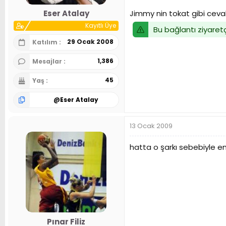
n
h
Jimmy nin tokat gibi ceva
Eser Atalay
i
Kayıtlı Üye
Bu bağlantı ziyaretç
29 Ocak 2008
Katılım
1,386
Mesajlar
45
Yaş
@
Eser Atalay
13 Ocak 2009
hatta o şarkı sebebiyle 
Pınar Filiz