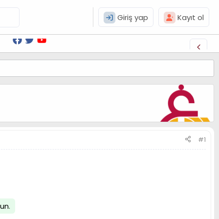
Giriş yap
Kayıt ol
#1
lun
.