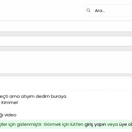
geçti ama atıyım dedim buraya
y Kimmel
ğı video
iler için gizlenmiştir. Görmek için lütfen
giriş yapın
veya
üye o