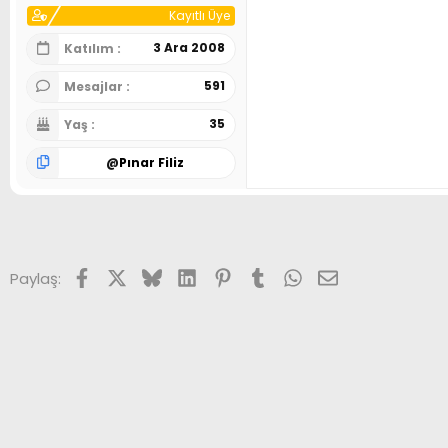
Kayıtlı Üye
3 Ara 2008
Katılım
591
Mesajlar
35
Yaş
@
Pınar Filiz
Facebook
X (Twitter)
Bluesky
LinkedIn
Pinterest
Tumblr
WhatsApp
E-posta
Paylaş: