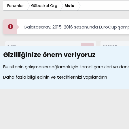
Forumlar
GSbasket.Org
Mola
Galatasaray, 2015-2016 sezonunda EuroCup şampi
8413
687267
Konular
Mesajlar
Gizliliğinize önem veriyoruz
Çerezler
Bu sitenin çalışmasını sağlamak için temel
çerezleri
ve deney
Daha fazla bilgi edinin ve tercihlerinizi yapılandırın
Galatasaray Basketbol | GS Basket Taraftar Platformu