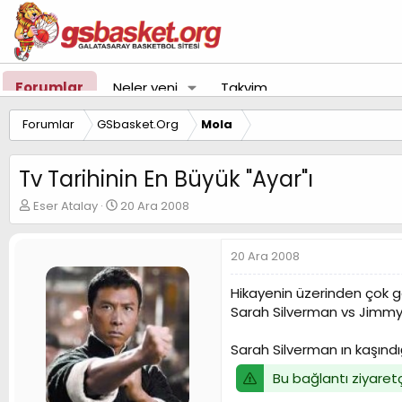
Forumlar
Neler yeni
Takvim
Forumlar
GSbasket.Org
Mola
Tv Tarihinin En Büyük "Ayar"ı
K
B
Eser Atalay
20 Ara 2008
o
a
n
ş
u
l
20 Ara 2008
y
a
u
n
Hikayenin üzerinden çok 
B
g
Sarah Silverman vs Jimm
a
ı
ş
ç
Sarah Silverman ın kaşındı
l
t
a
a
Bu bağlantı ziyaretç
t
r
a
i