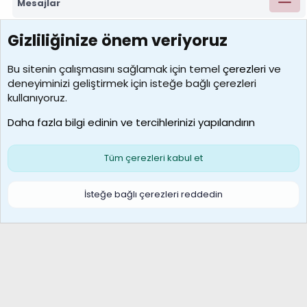
Mesajlar
Gizliliğinize önem veriyoruz
7390
Kullanıcılar
Bu sitenin çalışmasını sağlamak için temel
çerezleri
ve
deneyiminizi geliştirmek için isteğe bağlı çerezleri
MosesBrownHayranı
kullanıyoruz.
Son üye
Daha fazla bilgi edinin ve tercihlerinizi yapılandırın
Bize ulaşın
Şartlar ve kurallar
Gizlilik politikası
Çerezler
Yardım
Ana sayfa
R
Tüm çerezleri kabul et
S
S
Galatasaray Basketbol | GS Basket Taraftar Platformu
İsteğe bağlı çerezleri reddedin
®
Community platform by XenForo
© 2010-2026 XenForo Ltd.
XenForo Türkçe 🇹🇷 Destek Forumu –
XenWp.Com