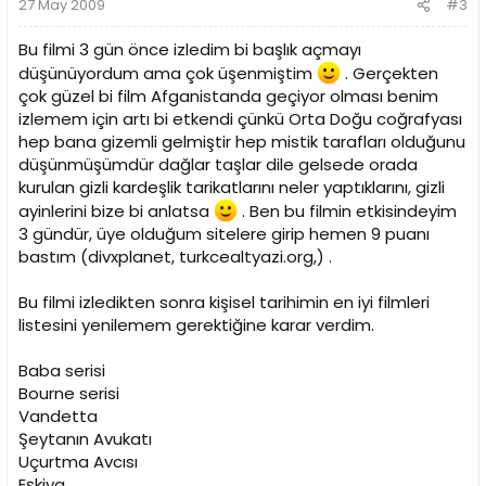
27 May 2009
#3
Bu filmi 3 gün önce izledim bi başlık açmayı
düşünüyordum ama çok üşenmiştim
. Gerçekten
çok güzel bi film Afganistanda geçiyor olması benim
izlemem için artı bi etkendi çünkü Orta Doğu coğrafyası
hep bana gizemli gelmiştir hep mistik tarafları olduğunu
düşünmüşümdür dağlar taşlar dile gelsede orada
kurulan gizli kardeşlik tarikatlarını neler yaptıklarını, gizli
ayinlerini bize bi anlatsa
. Ben bu filmin etkisindeyim
3 gündür, üye olduğum sitelere girip hemen 9 puanı
bastım (divxplanet, turkcealtyazi.org,) .
Bu filmi izledikten sonra kişisel tarihimin en iyi filmleri
listesini yenilemem gerektiğine karar verdim.
Baba serisi
Bourne serisi
Vandetta
Şeytanın Avukatı
Uçurtma Avcısı
Eşkiya