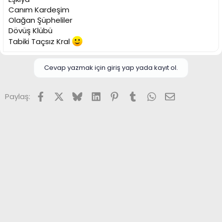
Canım Kardeşim
Olağan Şüpheliler
Dövüş Klübü
Tabiki Taçsız Kral
Cevap yazmak için giriş yap yada kayıt ol.
Facebook
X (Twitter)
Bluesky
LinkedIn
Pinterest
Tumblr
WhatsApp
E-posta
Paylaş: