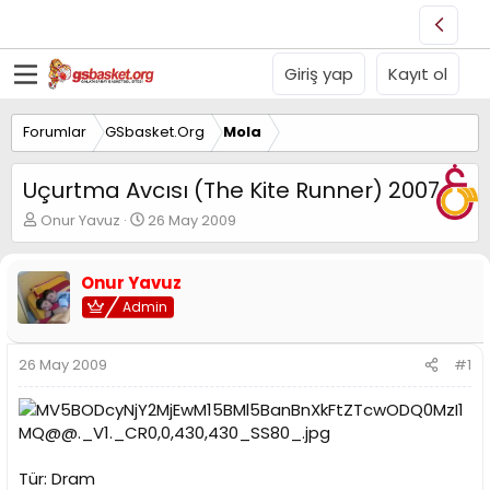
Giriş yap
Kayıt ol
Forumlar
GSbasket.Org
Mola
Uçurtma Avcısı (The Kite Runner) 2007
K
B
Onur Yavuz
26 May 2009
o
a
n
ş
u
l
Onur Yavuz
y
a
Admin
u
n
B
g
a
ı
26 May 2009
#1
ş
ç
l
t
a
a
t
r
a
i
n
h
Tür: Dram