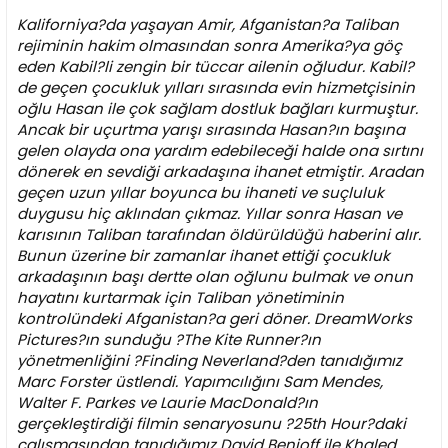
Kaliforniya?da yaşayan Amir, Afganistan?a Taliban
rejiminin hakim olmasından sonra Amerika?ya göç
eden Kabil?li zengin bir tüccar ailenin oğludur. Kabil?
de geçen çocukluk yılları sırasında evin hizmetçisinin
oğlu Hasan ile çok sağlam dostluk bağları kurmuştur.
Ancak bir uçurtma yarışı sırasında Hasan?ın başına
gelen olayda ona yardım edebileceği halde ona sırtını
dönerek en sevdiği arkadaşına ihanet etmiştir. Aradan
geçen uzun yıllar boyunca bu ihaneti ve suçluluk
duygusu hiç aklından çıkmaz. Yıllar sonra Hasan ve
karısının Taliban tarafından öldürüldüğü haberini alır.
Bunun üzerine bir zamanlar ihanet ettiği çocukluk
arkadaşının başı dertte olan oğlunu bulmak ve onun
hayatını kurtarmak için Taliban yönetiminin
kontrolündeki Afganistan?a geri döner. DreamWorks
Pictures?ın sunduğu ?The Kite Runner?ın
yönetmenliğini ?Finding Neverland?den tanıdığımız
Marc Forster üstlendi. Yapımcılığını Sam Mendes,
Walter F. Parkes ve Laurie MacDonald?ın
gerçekleştirdiği filmin senaryosunu ?25th Hour?daki
çalışmasından tanıdığımız David Benioff ile Khaled