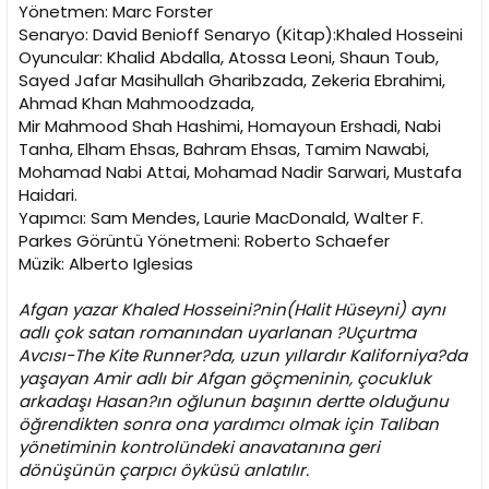
i
Yönetmen: Marc Forster
Senaryo: David Benioff Senaryo (Kitap):Khaled Hosseini
Oyuncular: Khalid Abdalla, Atossa Leoni, Shaun Toub,
Sayed Jafar Masihullah Gharibzada, Zekeria Ebrahimi,
Ahmad Khan Mahmoodzada,
Mir Mahmood Shah Hashimi, Homayoun Ershadi, Nabi
Tanha, Elham Ehsas, Bahram Ehsas, Tamim Nawabi,
Mohamad Nabi Attai, Mohamad Nadir Sarwari, Mustafa
Haidari.
Yapımcı: Sam Mendes, Laurie MacDonald, Walter F.
Parkes Görüntü Yönetmeni: Roberto Schaefer
Müzik: Alberto Iglesias
Afgan yazar Khaled Hosseini?nin(Halit Hüseyni) aynı
adlı çok satan romanından uyarlanan ?Uçurtma
Avcısı-The Kite Runner?da, uzun yıllardır Kaliforniya?da
yaşayan Amir adlı bir Afgan göçmeninin, çocukluk
arkadaşı Hasan?ın oğlunun başının dertte olduğunu
öğrendikten sonra ona yardımcı olmak için Taliban
yönetiminin kontrolündeki anavatanına geri
dönüşünün çarpıcı öyküsü anlatılır.