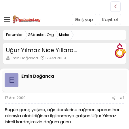
Giriş yap
Kayıt ol
Forumlar
GSbasket.Org
Mola
Uğur Yılmaz Nice Yıllara...
K
B
Emin Doğanca
17 Ara 2009
o
a
n
ş
u
l
Emin Doğanca
E
y
a
u
n
B
g
a
ı
17 Ara 2009
#1
ş
ç
l
t
Bugün genç yaşına, ağır derslerine rağmen sporun her
a
a
t
r
alanıyla olabildiğince ilgilenmeye çalışan Uğur Yılmaz
a
i
isimli kardeşimizin doğum günü.
n
h