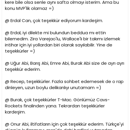
kere bile olsa senle aynı safta olmayı isterim. Ama bu
konu MVP'lik olamaz =)
@ Erdal Can, çok teşekkür ediyorum kardeşim.
@ Erdal, iyi dilekte mi bulundun beddua mı ettin
bilemedim. Zira Varejao'lu, Wallace'lı bir takımı izlemek
intihar için iyi yollardan biri olarak sayılabilir. Yine de
teşekkürler =)
@ Uğur Abi, Barış Abi, Emre Abi, Burak Abi size de ayrı ayrı
teşekkür ederim.
@ Recep, teşekkürler. Fazla sohbet edemesek de o rap
dinleyen, uzun boylu delikanlıyı unutamam =)
@ Burak, çok teşekkürler T-Mac. Gönlümüz Cavs-
Rockets finalinden yana. Tekrardan teşekkürler
kardeşim.
@ Onur Abi, iltifatların için çok teşekkür ederim. Türkçe'yi