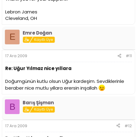
Lebron James
Cleveland, OH
Emre Doğan
E
Kayıtlı Üye
17 Ara 2009
#11
Re: Uğur Yılmaz nice yıllara
Doğumgünün kutlu olsun Uğur kardeşim. Sevdiklerinle
beraber nice mutlu yıllara erersin inşallah
Barış Şişman
B
Kayıtlı Üye
17 Ara 2009
#12