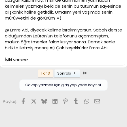
düzgün kullanmayı, msn'de dahi harfleri yutmadan
kelimeleri yazmayı belki de senin bu tutumun sayesinde
alışkanlık haline getirdik. Umarım yeni yaşımda senin
mürüvvetini de görürüm =)
@ Emre Abi, diyecek kelime bırakmıyorsun. Sabah derste
olduğumdan LeBron'un telefonunu açamamıştım,
malum öğretmenler falan kızıyor sonra. Demek senle
birlikte iletmiş mesajı =) Çok teşekkürler Emre Abi...
İyiki varsınız...
Son
1 of 3
Sonraki
Cevap yazmak için giriş yap yada kayıt ol.
Facebook
X (Twitter)
Bluesky
LinkedIn
Pinterest
Tumblr
WhatsApp
E-posta
Paylaş: