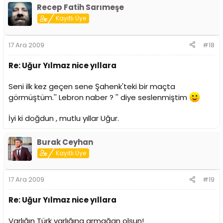
Recep Fatih Sarımeşe
Kayıtlı Üye
17 Ara 2009
#18
Re: Uğur Yılmaz nice yıllara
Seni ilk kez geçen sene Şahenk'teki bir maçta
görmüştüm.'' Lebron naber ? '' diye seslenmiştim
İyi ki doğdun , mutlu yıllar Uğur.
Burak Ceyhan
Kayıtlı Üye
17 Ara 2009
#19
Re: Uğur Yılmaz nice yıllara
Varlığın Türk varlığına armağan olsun!