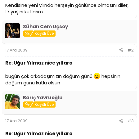
i
Kendisine yeni yılında herşeyin gönlünce olmasını diler,
17.yaşını kutlarım.
Sühan Cem Uçsoy
Kayıtlı Üye
17 Ara 2009
#2
Re: Uğur Yılmaz nice yıllara
bugün çok arkadaşımızın doğum günü.
hepsinin
doğum günü kutlu olsun
Barış Yavruoğlu
Kayıtlı Üye
17 Ara 2009
#3
Re: Uğur Yılmaz nice yıllara