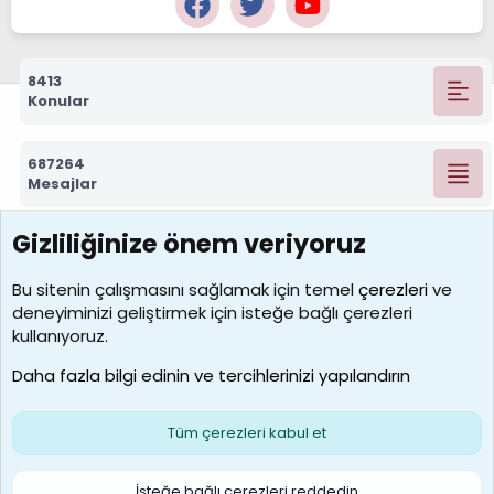
8413
Konular
687264
Mesajlar
Gizliliğinize önem veriyoruz
7388
Kullanıcılar
Bu sitenin çalışmasını sağlamak için temel
çerezleri
ve
deneyiminizi geliştirmek için isteğe bağlı çerezleri
borabekirogluu
kullanıyoruz.
Son üye
Daha fazla bilgi edinin ve tercihlerinizi yapılandırın
Bize ulaşın
Şartlar ve kurallar
Gizlilik politikası
Çerezler
Yardım
Ana sayfa
R
Tüm çerezleri kabul et
S
S
Galatasaray Basketbol | GS Basket Taraftar Platformu
İsteğe bağlı çerezleri reddedin