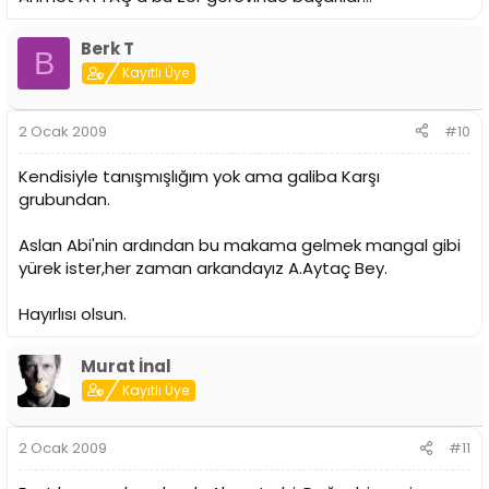
Berk T
B
Kayıtlı Üye
2 Ocak 2009
#10
Kendisiyle tanışmışlığım yok ama galiba Karşı
grubundan.
Aslan Abi'nin ardından bu makama gelmek mangal gibi
yürek ister,her zaman arkandayız A.Aytaç Bey.
Hayırlısı olsun.
Murat İnal
Kayıtlı Üye
2 Ocak 2009
#11