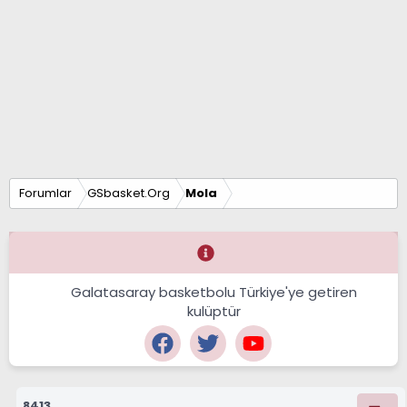
Forumlar
GSbasket.Org
Mola
Galatasaray basketbolu Türkiye'ye getiren
kulüptür
8413