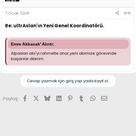
7 Ocak 2009
#16
Re: ultrAslan'ın Yeni Genel Koordinatörü.
Emre Akbacak' Alıntı:
Alpaslan abi'yi rahmetle anar,yeni abimize görevinde
başarılar dilerim.
Cevap yazmak için giriş yap yada kayıt ol.
Facebook
X (Twitter)
Bluesky
LinkedIn
Pinterest
Tumblr
WhatsApp
E-posta
Paylaş: