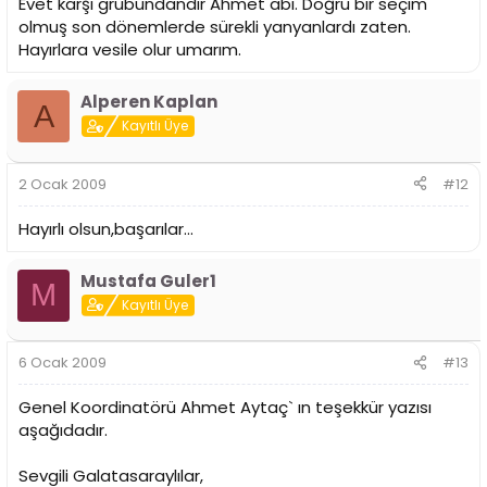
Evet karşı grubundandır Ahmet abi. Doğru bir seçim
olmuş son dönemlerde sürekli yanyanlardı zaten.
Hayırlara vesile olur umarım.
Alperen Kaplan
A
Kayıtlı Üye
2 Ocak 2009
#12
Hayırlı olsun,başarılar...
Mustafa Guler1
M
Kayıtlı Üye
6 Ocak 2009
#13
Genel Koordinatörü Ahmet Aytaç` ın teşekkür yazısı
aşağıdadır.
Sevgili Galatasaraylılar,