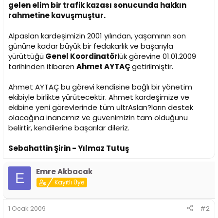
i
gelen elim bir trafik kazası sonucunda hakkın
rahmetine kavuşmuştur.
Alpaslan kardeşimizin 2001 yılından, yaşamının son
gününe kadar büyük bir fedakarlık ve başarıyla
yürüttüğü
Genel Koordinatör
lük görevine 01.01.2009
tarihinden itibaren
Ahmet AYTAÇ
getirilmiştir.
Ahmet AYTAÇ bu görevi kendisine bağlı bir yönetim
ekibiyle birlikte yürütecektir. Ahmet kardeşimize ve
ekibine yeni görevlerinde tüm ultrAslan?ların destek
olacağına inancımız ve güvenimizin tam olduğunu
belirtir, kendilerine başarılar dileriz.
Sebahattin Şirin - Yılmaz Tutuş
Emre Akbacak
E
Kayıtlı Üye
1 Ocak 2009
#2