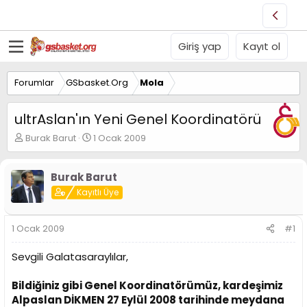
Giriş yap
Kayıt ol
Forumlar
GSbasket.Org
Mola
ultrAslan'ın Yeni Genel Koordinatörü
K
B
Burak Barut
1 Ocak 2009
o
a
n
ş
u
l
Burak Barut
y
a
Kayıtlı Üye
u
n
B
g
a
ı
1 Ocak 2009
#1
ş
ç
l
t
Sevgili Galatasaraylılar,
a
a
t
r
Bildiğiniz gibi Genel Koordinatörümüz, kardeşimiz
a
i
n
h
Alpaslan DİKMEN 27 Eylül 2008 tarihinde meydana