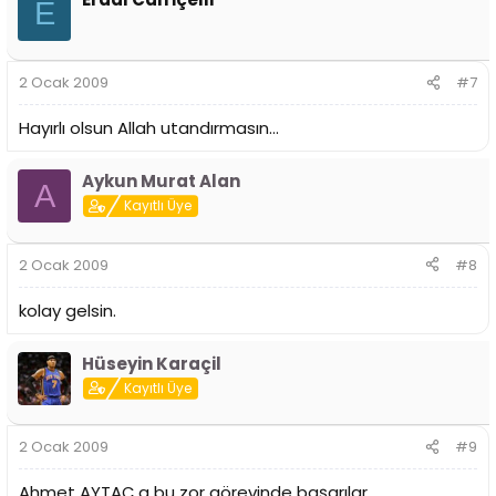
E
2 Ocak 2009
#7
Hayırlı olsun Allah utandırmasın...
Aykun Murat Alan
A
Kayıtlı Üye
2 Ocak 2009
#8
kolay gelsin.
Hüseyin Karaçil
Kayıtlı Üye
2 Ocak 2009
#9
Ahmet AYTAÇ a bu zor görevinde başarılar...