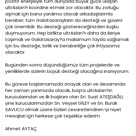
pozitif enerjisiyle tüm dünyada büyük güce ulaşan
ultrAslan?ı koordine etmek zor olacaktır. Bu zorluğu
aşmak için bana yardımcı olacak arkadaşlarımla
beraber; tüm Galatasarayların da desteği ve güveni
çok önemlidir. Bu desteği göstereceğinizden kuşku
duymuyorum. Hep birlikte ultrAslan?ı daha da ileriye
taşımak ve Galatasaray?a maksimum fayda sağlamak
için bu desteğe, birlik ve beraberliğe çok ihtiyacımız
olacaktır.
Bugünden sonra düşündüğümüz tüm projelerde ve
yeniliklerde sizlerin büyük desteği olacağına inanıyorum.
Bu göreve başlamamızda önayak olan ve devamında
her zaman yanımızda olacak, başta ultrAslan?ın
kurucularından ve ilk başkanı olan Sn. Suat ATEŞDAĞLI;
yine kurucularımızdan Sn. Veysel GİLEY ve Sn. Burak
SAVUCU olmak üzere bizleri cesaretlendiren iyi niyet
mesajları için herkese çok teşekkür ederim.
Ahmet AYTAÇ