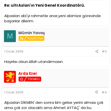
Re: ultrAslan'ın Yeni Genel Koordinatörü.
Alpaslan abi'yi rahmetle anar,yeni abimize görevinde
başarılar dilerim.
Mümin Yavaş
M
Kayıtlı Üye
1 Ocak 2009
#3
Hayırlısı olsun.Allah utandırmasın.
Arda Ezer
Yönetici
1 Ocak 2009
#4
Alpaslan DİKMEN' den sonra kim gelse yerini alması çok
ama çok zor olacaktı ama Ahmet AYTAÇ' da bu