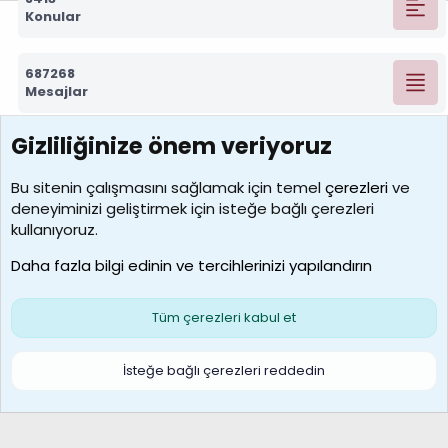
Konular
687268
Mesajlar
Gizliliğinize önem veriyoruz
7388
Kullanıcılar
Bu sitenin çalışmasını sağlamak için temel
çerezleri
ve
deneyiminizi geliştirmek için isteğe bağlı çerezleri
borabekirogluu
kullanıyoruz.
Son üye
Daha fazla bilgi edinin ve tercihlerinizi yapılandırın
Bize ulaşın
Şartlar ve kurallar
Gizlilik politikası
Çerezler
Yardım
Ana sayfa
R
Tüm çerezleri kabul et
S
S
Galatasaray Basketbol | GS Basket Taraftar Platformu
İsteğe bağlı çerezleri reddedin
®
Community platform by XenForo
© 2010-2026 XenForo Ltd.
XenForo Türkçe 🇹🇷 Destek Forumu –
XenWp.Com