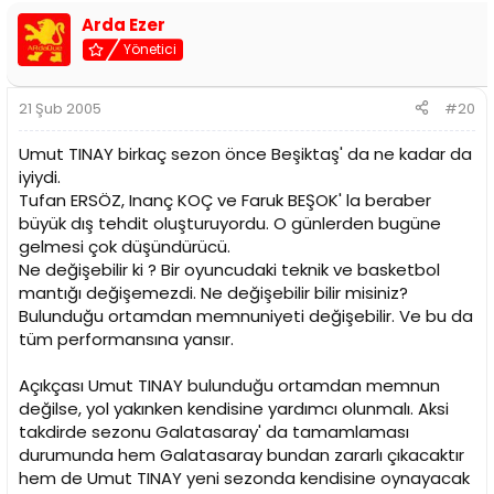
Arda Ezer
Yönetici
21 Şub 2005
#20
Umut TINAY birkaç sezon önce Beşiktaş' da ne kadar da
iyiydi.
Tufan ERSÖZ, Inanç KOÇ ve Faruk BEŞOK' la beraber
büyük dış tehdit oluşturuyordu. O günlerden bugüne
gelmesi çok düşündürücü.
Ne değişebilir ki ? Bir oyuncudaki teknik ve basketbol
mantığı değişemezdi. Ne değişebilir bilir misiniz?
Bulunduğu ortamdan memnuniyeti değişebilir. Ve bu da
tüm performansına yansır.
Açıkçası Umut TINAY bulunduğu ortamdan memnun
değilse, yol yakınken kendisine yardımcı olunmalı. Aksi
takdirde sezonu Galatasaray' da tamamlaması
durumunda hem Galatasaray bundan zararlı çıkacaktır
hem de Umut TINAY yeni sezonda kendisine oynayacak