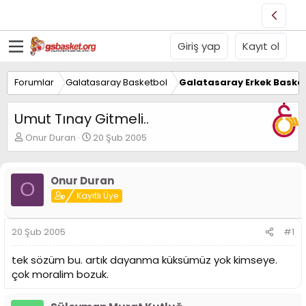
Giriş yap
Kayıt ol
Forumlar
Galatasaray Basketbol
Galatasaray Erkek Basket
Umut Tınay Gitmeli..
K
B
Onur Duran
20 Şub 2005
o
a
n
ş
u
l
Onur Duran
O
y
a
Kayıtlı Üye
u
n
B
g
a
ı
20 Şub 2005
#1
ş
ç
l
t
tek sözüm bu. artık dayanma küksümüz yok kimseye.
a
a
t
r
çok moralim bozuk.
a
i
n
h