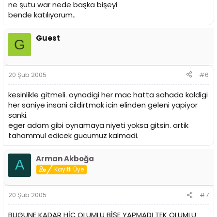
ne şutu war nede başka bişeyi
bende katılıyorum..
Guest
G
20 Şub 2005
#6
kesinlikle gitmeli. oynadigi her mac hatta sahada kaldigi
her saniye insani cildirtmak icin elinden geleni yapiyor
sanki.
eger adam gibi oynamaya niyeti yoksa gitsin. artik
tahammul edicek gucumuz kalmadi.
Arman Akboğa
A
Kayıtlı Üye
20 Şub 2005
#7
BUGUNE KADAR HİÇ OLUMLU BİŞE YAPMADI TEK OLUMLU