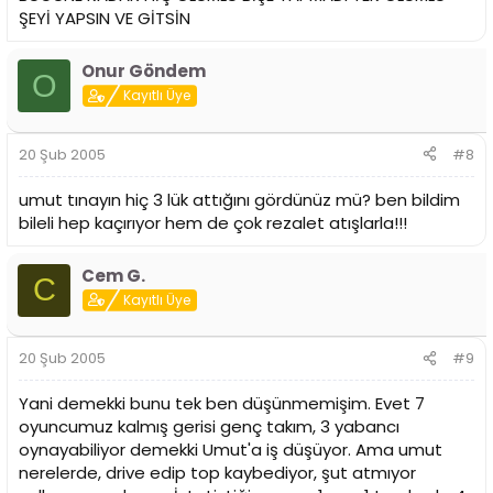
ŞEYİ YAPSIN VE GİTSİN
Onur Göndem
O
Kayıtlı Üye
20 Şub 2005
#8
umut tınayın hiç 3 lük attığını gördünüz mü? ben bildim
bileli hep kaçırıyor hem de çok rezalet atışlarla!!!
Cem G.
C
Kayıtlı Üye
20 Şub 2005
#9
Yani demekki bunu tek ben düşünmemişim. Evet 7
oyuncumuz kalmış gerisi genç takım, 3 yabancı
oynayabiliyor demekki Umut'a iş düşüyor. Ama umut
nerelerde, drive edip top kaybediyor, şut atmıyor