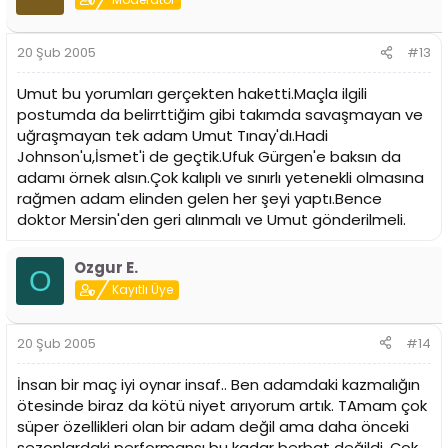
20 Şub 2005
#13
Umut bu yorumları gerçekten haketti.Maçla ilgili
postumda da belirrttiğim gibi takımda savaşmayan ve
uğraşmayan tek adam Umut Tınay'dı.Hadi
Johnson'u,İsmet'i de geçtik.Ufuk Gürgen'e baksın da
adamı örnek alsın.Çok kalıplı ve sınırlı yetenekli olmasına
rağmen adam elinden gelen her şeyi yaptı.Bence
doktor Mersin'den geri alınmalı ve Umut gönderilmeli.
Ozgur E.
O
Kayıtlı Üye
20 Şub 2005
#14
İnsan bir maç iyi oynar insaf.. Ben adamdaki kazmalığın
ötesinde biraz da kötü niyet arıyorum artık. TAmam çok
süper özellikleri olan bir adam değil ama daha önceki
sezonlardaki performansı bu kadar berbat değildi. Çok