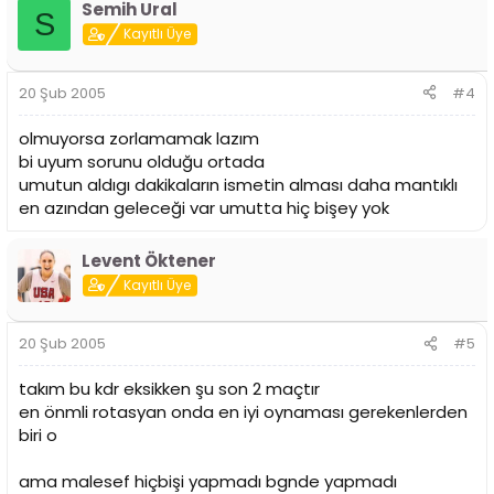
Semih Ural
S
Kayıtlı Üye
20 Şub 2005
#4
olmuyorsa zorlamamak lazım
bi uyum sorunu olduğu ortada
umutun aldıgı dakikaların ismetin alması daha mantıklı
en azından geleceği var umutta hiç bişey yok
Levent Öktener
Kayıtlı Üye
20 Şub 2005
#5
takım bu kdr eksikken şu son 2 maçtır
en önmli rotasyan onda en iyi oynaması gerekenlerden
biri o
ama malesef hiçbişi yapmadı bgnde yapmadı