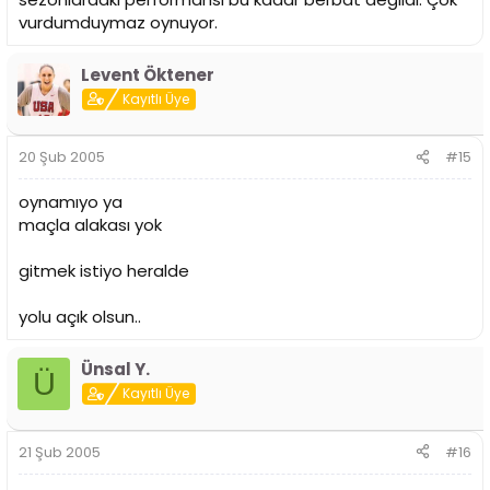
vurdumduymaz oynuyor.
Levent Öktener
Kayıtlı Üye
20 Şub 2005
#15
oynamıyo ya
maçla alakası yok
gitmek istiyo heralde
yolu açık olsun..
Ünsal Y.
Ü
Kayıtlı Üye
21 Şub 2005
#16