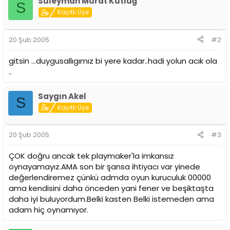
Süleyman Murat Kutluğ
i
S
Kayıtlı Üye
20 Şub 2005
#2
gitsin ...duygusallıgımız bi yere kadar..hadi yolun acık ola
..
Saygın Akel
S
Kayıtlı Üye
20 Şub 2005
#3
ÇOK doğru ancak tek playmaker'la imkansız
oynayamayız.AMA son bir şansa ihtiyacı var yinede
değerlendiremez çünkü admda oyun kuruculuk 00000
ama kendisini daha önceden yani fener ve beşiktaşta
daha iyi buluyordum.Belki kasten Belki istemeden ama
adam hiç oynamıyor.