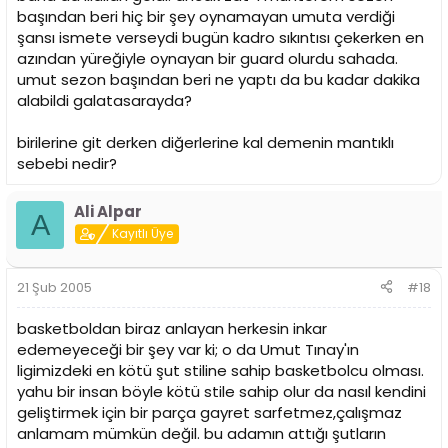
başından beri hiç bir şey oynamayan umuta verdiği
şansı ismete verseydi bugün kadro sıkıntısı çekerken en
azından yüreğiyle oynayan bir guard olurdu sahada.
umut sezon başından beri ne yaptı da bu kadar dakika
alabildi galatasarayda?
birilerine git derken diğerlerine kal demenin mantıklı
sebebi nedir?
Ali Alpar
A
Kayıtlı Üye
21 Şub 2005
#18
basketboldan biraz anlayan herkesin inkar
edemeyeceği bir şey var ki; o da Umut Tınay'ın
ligimizdeki en kötü şut stiline sahip basketbolcu olması.
yahu bir insan böyle kötü stile sahip olur da nasıl kendini
geliştirmek için bir parça gayret sarfetmez,çalışmaz
anlamam mümkün değil. bu adamın attığı şutların