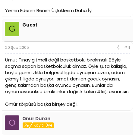
Yemin Ederim Benim Üçlüklerim Daha İyi
Guest
G
20 Şub 2005
#11
Umut Tınay gitmeli değil basketbolu bırakmalı. Böyle
saçma sapan basketbolculuk olmaz. Öyle şuta kalkışla,
böyle gamsızlıkla bölgesel ligde oynayamazsın, adam
çıkmış 1. ligde oynuyor. İsmet denilen çocuk oynasın,
genç takımdan başka oyuncu oynasın. Bunlar da
oynamayacaksa bıraksınlar dağınık kalsın 4 kişi oynansın.
Ömür törpüsü başka birşey değil.
Onur Duran
O
Kayıtlı Üye