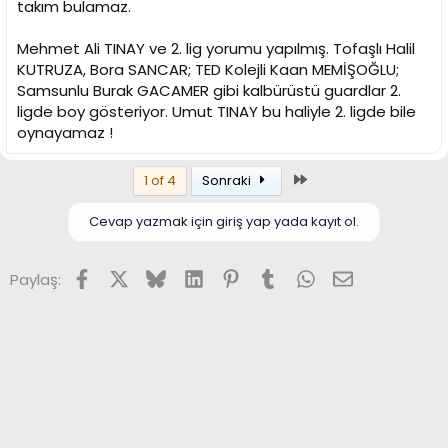
takım bulamaz.
Mehmet Ali TINAY ve 2. lig yorumu yapılmış. Tofaşlı Halil
KUTRUZA, Bora SANCAR; TED Kolejli Kaan MEMİŞOĞLU;
Samsunlu Burak GACAMER gibi kalbürüstü guardlar 2.
ligde boy gösteriyor. Umut TINAY bu haliyle 2. ligde bile
oynayamaz !
Son
1 of 4
Sonraki
Cevap yazmak için giriş yap yada kayıt ol.
Facebook
X (Twitter)
Bluesky
LinkedIn
Pinterest
Tumblr
WhatsApp
E-posta
Paylaş: