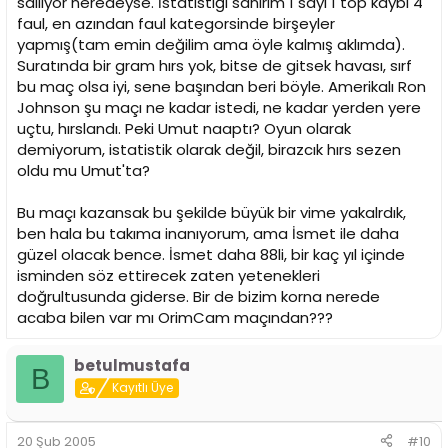
sallıyor neredeyse. İstatistiği sanırım 1 sayı 1 top kaybı 4
faul, en azından faul kategorsinde birşeyler
yapmış(tam emin değilim ama öyle kalmış aklımda).
Suratında bir gram hırs yok, bitse de gitsek havası, sırf
bu maç olsa iyi, sene başından beri böyle. Amerikalı Ron
Johnson şu maçı ne kadar istedi, ne kadar yerden yere
uçtu, hırslandı. Peki Umut naaptı? Oyun olarak
demiyorum, istatistik olarak değil, birazcık hırs sezen
oldu mu Umut'ta?
Bu maçı kazansak bu şekilde büyük bir vime yakalrdık,
ben hala bu takıma inanıyorum, ama İsmet ile daha
güzel olacak bence. İsmet daha 88li, bir kaç yıl içinde
isminden söz ettirecek zaten yetenekleri
doğrultusunda giderse. Bir de bizim korna nerede
acaba bilen var mı OrimCam maçından???
betulmustafa
B
Kayıtlı Üye
20 Şub 2005
#10