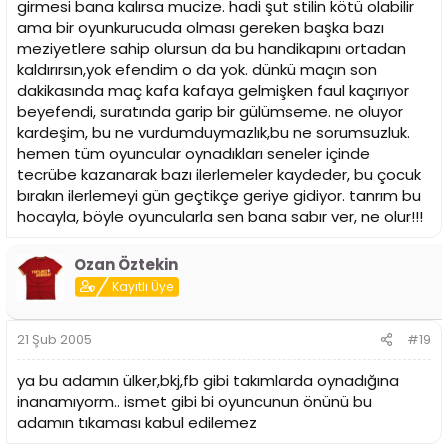
girmesi bana kalırsa mucize. hadi şut stilin kötü olabilir
ama bir oyunkurucuda olması gereken başka bazı
meziyetlere sahip olursun da bu handikapını ortadan
kaldırırsın,yok efendim o da yok. dünkü maçın son
dakikasında maç kafa kafaya gelmişken faul kaçırıyor
beyefendi, suratında garip bir gülümseme. ne oluyor
kardeşim, bu ne vurdumduymazlık,bu ne sorumsuzluk.
hemen tüm oyuncular oynadıkları seneler içinde
tecrübe kazanarak bazı ilerlemeler kaydeder, bu çocuk
bırakın ilerlemeyi gün geçtikçe geriye gidiyor. tanrım bu
hocayla, böyle oyuncularla sen bana sabır ver, ne olur!!!
Ozan Öztekin
Kayıtlı Üye
21 Şub 2005
#19
ya bu adamın ülker,bkj,fb gibi takımlarda oynadığına
inanamıyorm.. ismet gibi bi oyuncunun önünü bu
adamın tıkaması kabul edilemez