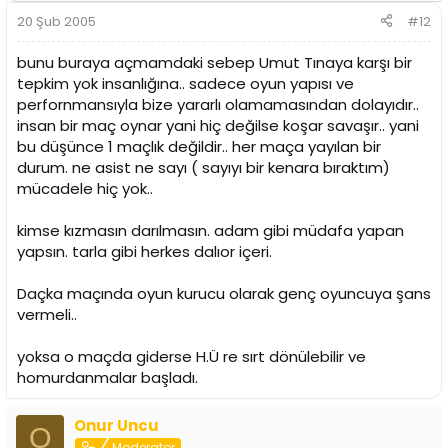
20 Şub 2005
#12
bunu buraya açmamdaki sebep Umut Tınaya karşı bir
tepkim yok insanlığına.. sadece oyun yapısı ve
perfornmansıyla bize yararlı olamamasından dolayıdır..
insan bir maç oynar yani hiç değilse koşar savaşır.. yani
bu düşünce 1 maçlık değildir.. her maça yayılan bir
durum. ne asist ne sayı ( sayıyı bir kenara bıraktım)
mücadele hiç yok..
kimse kızmasın darılmasın. adam gibi müdafa yapan
yapsın. tarla gibi herkes dalıor içeri.
Daçka maçında oyun kurucu olarak genç oyuncuya şans
vermeli..
yoksa o maçda giderse H.Ü re sırt dönülebilir ve
homurdanmalar başladı.
Onur Uncu
O
Moderator