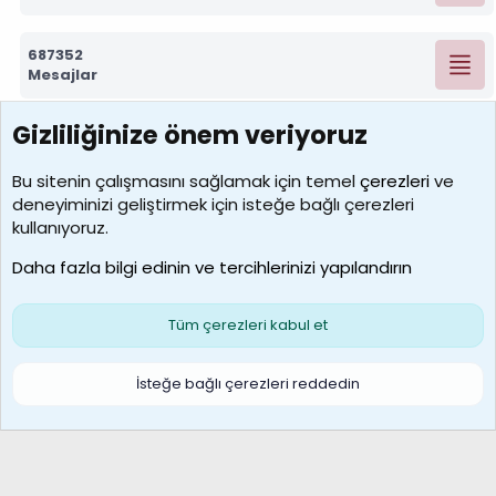
687352
Mesajlar
Gizliliğinize önem veriyoruz
7392
Kullanıcılar
Bu sitenin çalışmasını sağlamak için temel
çerezleri
ve
deneyiminizi geliştirmek için isteğe bağlı çerezleri
MosesBrownHayranı
kullanıyoruz.
Son üye
Daha fazla bilgi edinin ve tercihlerinizi yapılandırın
Bize ulaşın
Şartlar ve kurallar
Gizlilik politikası
Çerezler
Yardım
Ana sayfa
R
Tüm çerezleri kabul et
S
S
Galatasaray Basketbol | GS Basket Taraftar Platformu
İsteğe bağlı çerezleri reddedin
®
Community platform by XenForo
© 2010-2026 XenForo Ltd.
XenForo Türkçe 🇹🇷 Destek Forumu –
XenWp.Com