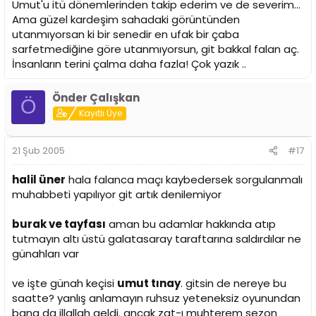
Umut'u itü dönemlerinden takip ederim ve de severim...
Ama güzel kardeşim sahadaki görüntünden
utanmıyorsan ki bir senedir en ufak bir çaba
sarfetmediğine göre utanmıyorsun, git bakkal falan aç.
İnsanların terini çalma daha fazla! Çok yazık ..
Önder Çalışkan
Ö
Kayıtlı Üye
21 Şub 2005
#17
halil üner
hala falanca maçı kaybedersek sorgulanmalı
muhabbeti yapılıyor git artık denilemiyor
burak ve tayfası
aman bu adamlar hakkında atıp
tutmayın altı üstü galatasaray taraftarına saldırdılar ne
günahları var
ve işte günah keçisi
umut tınay
. gitsin de nereye bu
saatte? yanlış anlamayın ruhsuz yeteneksiz oyunundan
bana da illallah geldi. ancak zat-ı muhterem sezon