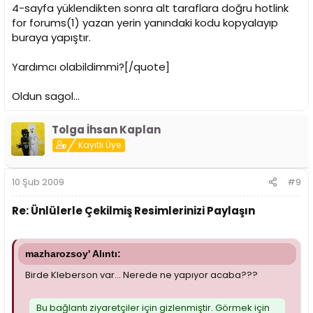
4-sayfa yüklendikten sonra alt taraflara doğru hotlink
for forums(1) yazan yerin yanındaki kodu kopyalayıp
buraya yapıştır.
Yardımcı olabildimmi?[/quote]
Oldun sagol...
Tolga İhsan Kaplan
Kayıtlı Üye
10 Şub 2009
#9
Re: Ünlülerle Çekilmiş Resimlerinizi Paylaşın
mazharozsoy' Alıntı:
Birde Kleberson var... Nerede ne yapıyor acaba???
Bu bağlantı ziyaretçiler için gizlenmiştir. Görmek için