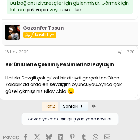
Bu bağlantı ziyaretçiler için gizlenmiştir. Görmek için
lütfen
giriş yapın
veya
üye olun
.
Gazanfer Tosun
Kayıtlı Üye
16 Haz 2009
#20
Re: Ünlülerle Çekilmiş Resimlerinizi Paylaşın
Hatırla Sevgili çok güzel bir diziydi gerçekten.Okan
Yalabık da orda en sevdiğim oyuncuydu.Ayrıca çok
güzel çıkmışsınız Nilay Abla
Son
1 of 2
Sonraki
Cevap yazmak için giriş yap yada kayıt ol.
Facebook
X (Twitter)
Bluesky
LinkedIn
Pinterest
Tumblr
WhatsApp
E-posta
Paylaş: