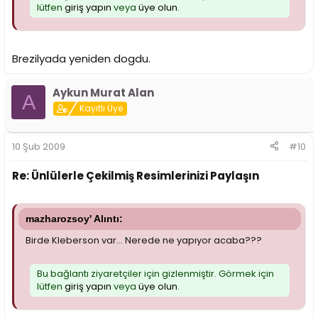
lütfen
giriş yapın
veya
üye olun
.
Brezilyada yeniden dogdu.
Aykun Murat Alan
A
Kayıtlı Üye
10 Şub 2009
#10
Re: Ünlülerle Çekilmiş Resimlerinizi Paylaşın
mazharozsoy' Alıntı:
Birde Kleberson var... Nerede ne yapıyor acaba???
Bu bağlantı ziyaretçiler için gizlenmiştir. Görmek için
lütfen
giriş yapın
veya
üye olun
.