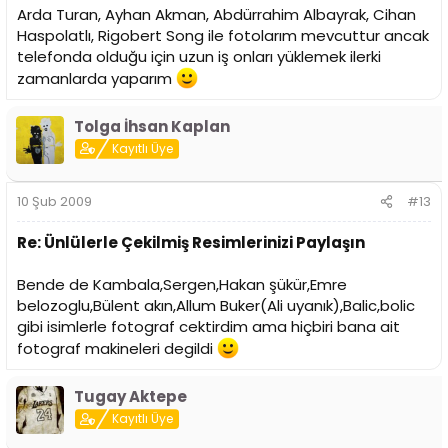
Arda Turan, Ayhan Akman, Abdürrahim Albayrak, Cihan
Haspolatlı, Rigobert Song ile fotolarım mevcuttur ancak
telefonda olduğu için uzun iş onları yüklemek ilerki
zamanlarda yaparım
Tolga İhsan Kaplan
Kayıtlı Üye
10 Şub 2009
#13
Re: Ünlülerle Çekilmiş Resimlerinizi Paylaşın
Bende de Kambala,Sergen,Hakan şükür,Emre
belozoglu,Bülent akın,Allum Buker(Ali uyanık),Balic,bolic
gibi isimlerle fotograf cektirdim ama hiçbiri bana ait
fotograf makineleri degildi
Tugay Aktepe
Kayıtlı Üye