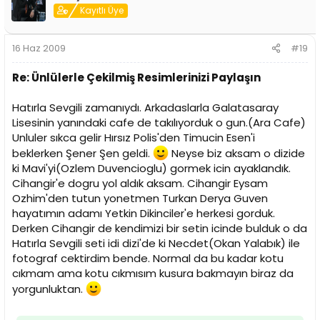
Kayıtlı Üye
16 Haz 2009
#19
Re: Ünlülerle Çekilmiş Resimlerinizi Paylaşın
Hatırla Sevgili zamanıydı. Arkadaslarla Galatasaray
Lisesinin yanındaki cafe de takılıyorduk o gun.(Ara Cafe)
Unluler sıkca gelir Hırsız Polis'den Timucin Esen'i
beklerken Şener Şen geldi.
Neyse biz aksam o dizide
ki Mavi'yi(Ozlem Duvencioglu) gormek icin ayaklandık.
Cihangir'e dogru yol aldık aksam. Cihangir Eysam
Ozhim'den tutun yonetmen Turkan Derya Guven
hayatımın adamı Yetkin Dikinciler'e herkesi gorduk.
Derken Cihangir de kendimizi bir setin icinde bulduk o da
Hatırla Sevgili seti idi dizi'de ki Necdet(Okan Yalabık) ile
fotograf cektirdim bende. Normal da bu kadar kotu
cıkmam ama kotu cıkmısım kusura bakmayın biraz da
yorgunluktan.