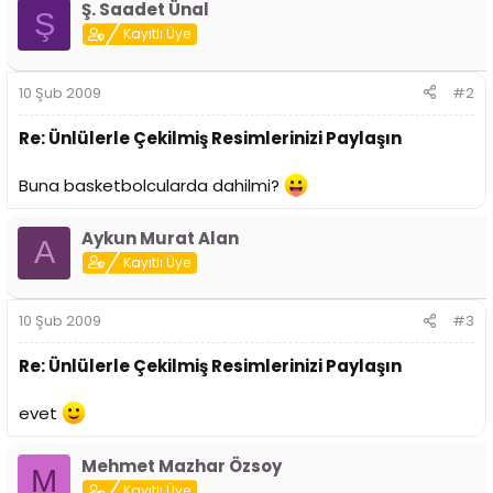
Ş. Saadet Ünal
n
h
Ş
Kayıtlı Üye
i
10 Şub 2009
#2
Re: Ünlülerle Çekilmiş Resimlerinizi Paylaşın
Buna basketbolcularda dahilmi?
Aykun Murat Alan
A
Kayıtlı Üye
10 Şub 2009
#3
Re: Ünlülerle Çekilmiş Resimlerinizi Paylaşın
evet
Mehmet Mazhar Özsoy
M
Kayıtlı Üye