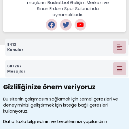
maçlarını Basketbol Gelişim Merkezi ve
Sinan Erdem Spor Salonu’nda
oynamaktadır.
8413
Konular
687267
Mesajlar
Gizliliğinize önem veriyoruz
7388
Kullanıcılar
Bu sitenin çalışmasını sağlamak için temel
çerezleri
ve
deneyiminizi geliştirmek için isteğe bağlı çerezleri
borabekirogluu
kullanıyoruz.
Son üye
Daha fazla bilgi edinin ve tercihlerinizi yapılandırın
Bize ulaşın
Şartlar ve kurallar
Gizlilik politikası