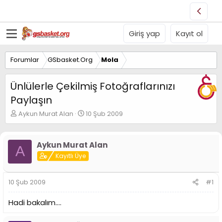
Giriş yap
Kayıt ol
Forumlar
GSbasket.Org
Mola
Ünlülerle Çekilmiş Fotoğraflarınızı
Paylaşın
K
B
Aykun Murat Alan
10 Şub 2009
o
a
n
ş
u
l
Aykun Murat Alan
A
y
a
Kayıtlı Üye
u
n
B
g
a
ı
10 Şub 2009
#1
ş
ç
l
t
Hadi bakalım....
a
a
t
r
a
i