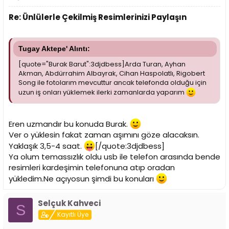
Re: Ünlülerle Çekilmiş Resimlerinizi Paylaşın
Tugay Aktepe' Alıntı:
[quote="Burak Barut":3djdbess]Arda Turan, Ayhan
Akman, Abdürrahim Albayrak, Cihan Haspolatlı, Rigobert
Song ile fotolarım mevcuttur ancak telefonda olduğu için
uzun iş onları yüklemek ilerki zamanlarda yaparım
Eren uzmandır bu konuda Burak.
Ver o yüklesin fakat zaman aşımını göze alacaksın.
Yaklaşık 3,5-4 saat.
[/quote:3djdbess]
Ya olum temassızlık oldu usb ile telefon arasında bende
resimleri kardeşimin telefonuna atıp oradan
yükledim.Ne açıyosun şimdi bu konuları
Selçuk Kahveci
S
Kayıtlı Üye