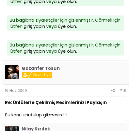
lütfen
giriş yapın
veya
üye olun
.
Bu bağlantı ziyaretçiler için gizlenmiştir. Görmek için
lütfen
giriş yapın
veya
üye olun
.
Bu bağlantı ziyaretçiler için gizlenmiştir. Görmek için
lütfen
giriş yapın
veya
üye olun
.
Gazanfer Tosun
Kayıtlı Üye
16 Haz 2009
#18
Re: Ünlülerle Çekilmiş Resimlerinizi Paylaşın
Bu konu unutulup gitmesin !!!
Nilay Kızılok