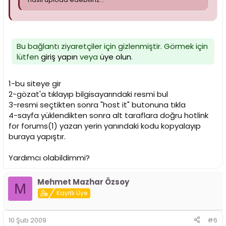
Bu bağlantı ziyaretçiler için gizlenmiştir. Görmek için
lütfen
giriş yapın
veya
üye olun
.
1-bu siteye gir
2-gözat'a tıklayıp bilgisayarındaki resmi bul
3-resmi seçtikten sonra "host it" butonuna tıkla
4-sayfa yüklendikten sonra alt taraflara doğru hotlink
for forums(1) yazan yerin yanındaki kodu kopyalayıp
buraya yapıştır.
Yardımcı olabildimmi?
Mehmet Mazhar Özsoy
M
Kayıtlı Üye
10 Şub 2009
#6