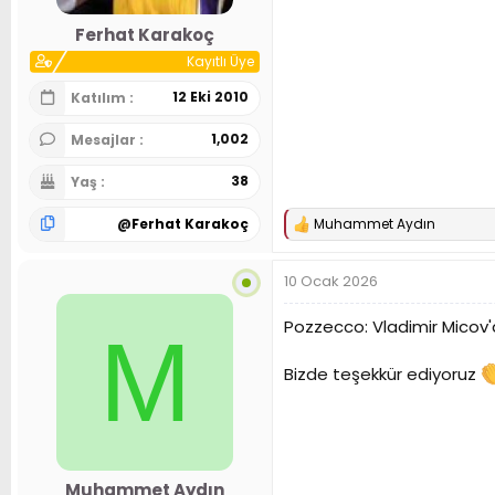
Ferhat Karakoç
Kayıtlı Üye
12 Eki 2010
Katılım
1,002
Mesajlar
38
Yaş
@
Ferhat Karakoç
Muhammet Aydın
T
e
p
10 Ocak 2026
k
i
l
Pozzecco: Vladimir Micov'
M
e
r
Bizde teşekkür ediyoruz
:
Muhammet Aydın