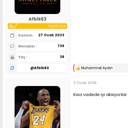
n
h
i
Afblk63
Kayıtlı Üye
27 Ocak 2023
Katılım
739
Mesajlar
38
Yaş
@
Afblk63
Muhammet Aydın
T
e
p
2 Ocak 2026
k
i
l
Kısa vadede iyi aksiyonlar 
e
r
: