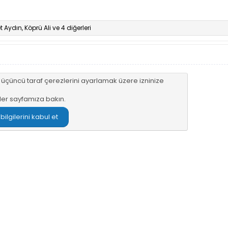
 Aydın
,
Köprü Ali
ve 4 diğerleri
n üçüncü taraf çerezlerini ayarlamak üzere izninize
ler sayfamıza
bakın.
lgilerini kabul et