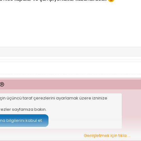
çin üçüncü taraf çerezlerini ayarlamak üzere izninize
rezler sayfamıza
bakın.
 bilgilerini kabul et
Genişletmek için tıkla ...
kazandırdı.