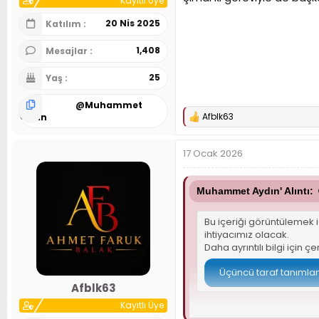
Kayıtlı Üye
20 Nis 2025
Katılım
1,408
Mesajlar
25
Yaş
@
Muhammet
Afblk63
Aydın
T
e
p
17 Ocak 2026
k
i
l
e
Muhammet Aydın' Alıntı:
r
:
Bu içeriği görüntülemek i
ihtiyacımız olacak.
Daha ayrıntılı bilgi için
çe
Üçüncü taraf tanımlama
Afblk63
Kayıtlı Üye
Oyunculuğunda Eurocup'ı 