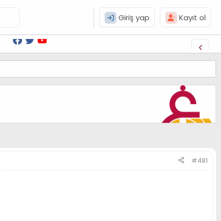
Giriş yap
Kayıt ol
#481