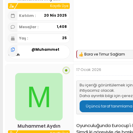
Kayıtlı Üye
20 Nis 2025
Katılım
1,408
Mesajlar
25
Yaş
@
Muhammet
Bora
ve
Timur Sağlam
Aydın
T
e
p
17 Ocak 2026
k
i
l
M
e
Bu içeriği görüntülemek içi
r
ihtiyacımız olacak.
:
Daha ayrıntılı bilgi için
çerez
Üçüncü taraf tanımlama bi
Oyunculuğunda Eurocup'ı k
Muhammet Aydın
Şimdi ki göreviyle de baş