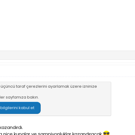
n üçüncü taraf çerezlerini ayarlamak üzere izninize
ler sayfamıza
bakın.
lgilerini kabul et
azandırdı.
ka nice kupalar ve şampiyonluklar kazandıracak