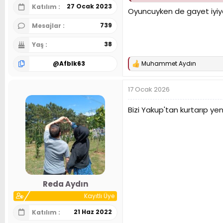
Şimdi ki göreviyle de baş
27 Ocak 2023
Katılım
Oyuncuyken de gayet iyiyd
739
Mesajlar
38
Yaş
@
Afblk63
Muhammet Aydın
T
e
p
17 Ocak 2026
k
i
l
Bizi Yakup'tan kurtarıp ye
e
r
:
Reda Aydın
Kayıtlı Üye
21 Haz 2022
Katılım