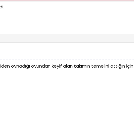
ka nice kupalar ve şampiyonluklar kazandıracak
i.
niden oynadığı oyundan keyif alan takımın temelini attığın için