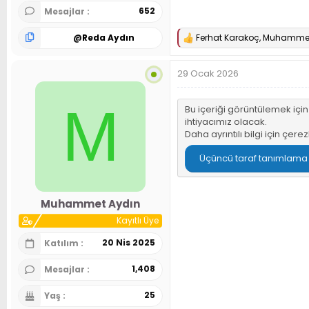
652
Mesajlar
@
Reda Aydın
Ferhat Karakoç
,
Muhammet
T
e
p
29 Ocak 2026
k
i
l
M
e
Bu içeriği görüntülemek içi
r
ihtiyacımız olacak.
:
Daha ayrıntılı bilgi için
çerez
Üçüncü taraf tanımlama bi
Muhammet Aydın
Kayıtlı Üye
20 Nis 2025
Katılım
1,408
Mesajlar
25
Yaş