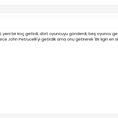
, yeni bir koç getirdi, dört oyuncuyu gönderdi, beş oyuncu geti
ce John Petrucelli'yi getirdik ama onu getirerek 'Bir ligin en s