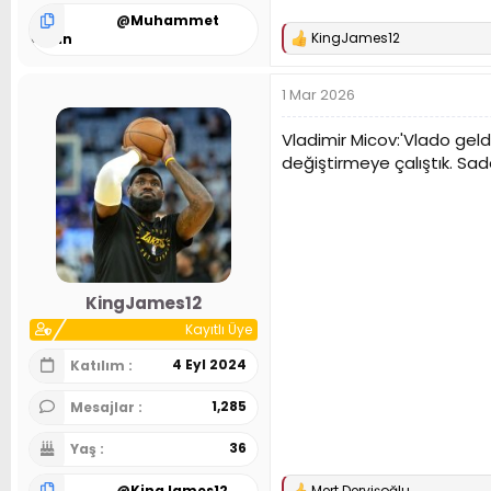
@
Muhammet
KingJames12
Aydın
T
e
p
1 Mar 2026
k
i
l
Vladimir Micov:'Vlado geldi
e
değiştirmeye çalıştık. Sade
r
:
KingJames12
Kayıtlı Üye
4 Eyl 2024
Katılım
1,285
Mesajlar
36
Yaş
@
KingJames12
Mert Dervişoğlu