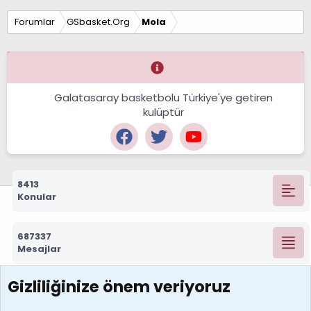
Forumlar
GSbasket.Org
Mola
Galatasaray basketbolu Türkiye'ye getiren
kulüptür
8413
Konular
687337
Mesajlar
Gizliliğinize önem veriyoruz
7390
Kullanıcılar