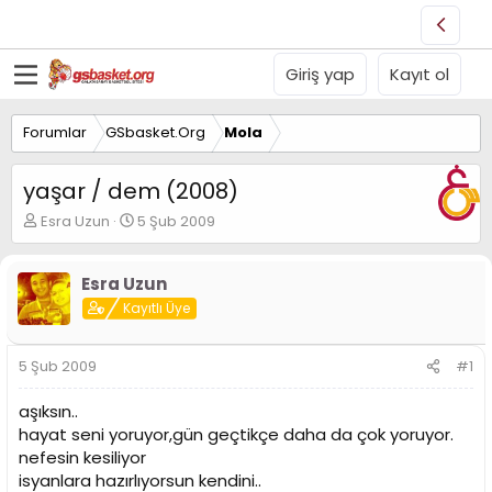
Giriş yap
Kayıt ol
Forumlar
GSbasket.Org
Mola
yaşar / dem (2008)
K
B
Esra Uzun
5 Şub 2009
o
a
n
ş
u
l
Esra Uzun
y
a
Kayıtlı Üye
u
n
B
g
a
ı
5 Şub 2009
#1
ş
ç
l
t
aşıksın..
a
a
hayat seni yoruyor,gün geçtikçe daha da çok yoruyor.
t
r
nefesin kesiliyor
a
i
n
h
isyanlara hazırlıyorsun kendini..