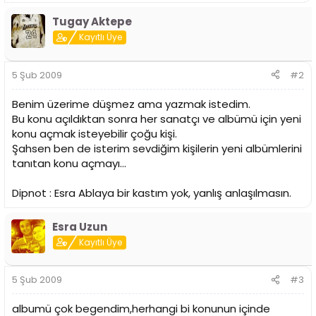
Tugay Aktepe
Kayıtlı Üye
5 Şub 2009
#2
Benim üzerime düşmez ama yazmak istedim.
Bu konu açıldıktan sonra her sanatçı ve albümü için yeni
konu açmak isteyebilir çoğu kişi.
Şahsen ben de isterim sevdiğim kişilerin yeni albümlerini
tanıtan konu açmayı...
Dipnot : Esra Ablaya bir kastım yok, yanlış anlaşılmasın.
Esra Uzun
Kayıtlı Üye
5 Şub 2009
#3
albumü çok begendim,herhangi bi konunun içinde