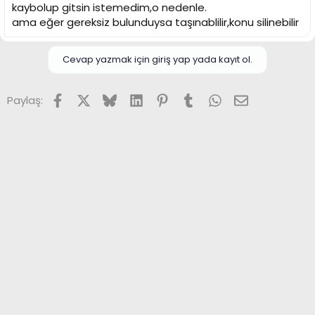
kaybolup gitsin istemedim,o nedenle.
ama eğer gereksiz bulunduysa taşınablilir,konu silinebilir
Cevap yazmak için giriş yap yada kayıt ol.
Facebook
X (Twitter)
Bluesky
LinkedIn
Pinterest
Tumblr
WhatsApp
E-posta
Paylaş: