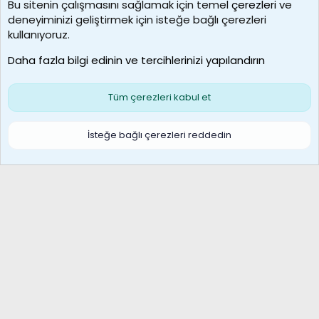
Bu sitenin çalışmasını sağlamak için temel
çerezleri
ve
deneyiminizi geliştirmek için isteğe bağlı çerezleri
MosesBrownHayranı
kullanıyoruz.
Son üye
Daha fazla bilgi edinin ve tercihlerinizi yapılandırın
Bize ulaşın
Şartlar ve kurallar
Gizlilik politikası
Çerezler
Yardım
Ana sayfa
R
Tüm çerezleri kabul et
S
S
Galatasaray Basketbol | GS Basket Taraftar Platformu
İsteğe bağlı çerezleri reddedin
®
Community platform by XenForo
© 2010-2026 XenForo Ltd.
XenForo Türkçe 🇹🇷 Destek Forumu –
XenWp.Com