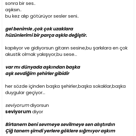
i
sonra bir ses..
aşıksın..
bu kez alıp götürüyor sesler seni..
gel benimle ,çok çok uzaklara
hüzünlerimi bir parça aşkla değiştir.
kapılıyor ve gidiyorsun gitarın sesine,bu şarkılara en çok
akustik olmak yakışıyor,bu sese...
var mı dünyada aşkından başka
aşk sevdiğim şehirler gibidir
her sözde içinden başka şehirler,başka sokaklar,başka
duygular geçiyor...
seviyorum
diyorsun
seviyorum
diyor
Birtanem beni sevmeye sevilmeye sen alıştırdın
Çiğ tanem şimdi yerlere göklere sığmıyor aşkım