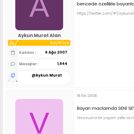
A
bencede özellikle bayanl
https://twitter.com/#!/aykuna
Aykun Murat Alan
Kayıtlı Üye
6 Ağu 2007
Katılım
1,944
Mesajlar
@
Aykun Murat
Alan
16 Eki 2008
Bayan maclarında SENİ SE
V
Onursuzca bir yaşam yetki ve