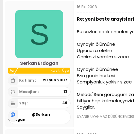
16 Eki 2008
Re: yeni beste arayislari
S
Bu sözleri cook önceleri 
Oynayin ölümüne
Ugrunuza ölelim
Canimizi verelim sizeee
Serkan Erdogan
Oynayin ölümünee
Kayıtlı Üye
Ezin gecin herkesi
20 Şub 2007
Katılım
Sampiyonluk yakisir sizee
13
Mesajlar
Melodi:"Seni gördügüm zam
bitiyor hep kelimeler,yazid
46
Yaş
Saygilar.
@
Serkan
UYANIR UYANMAZ DÜSÜNCEMDES
Erdogan