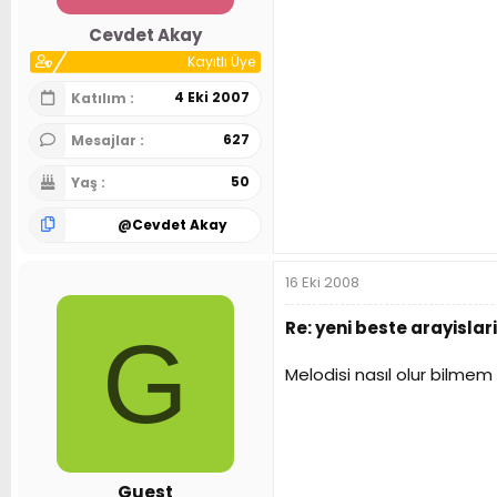
Cevdet Akay
Kayıtlı Üye
4 Eki 2007
Katılım
627
Mesajlar
50
Yaş
@
Cevdet Akay
16 Eki 2008
Re: yeni beste arayislari
G
Melodisi nasıl olur bilmem
Guest