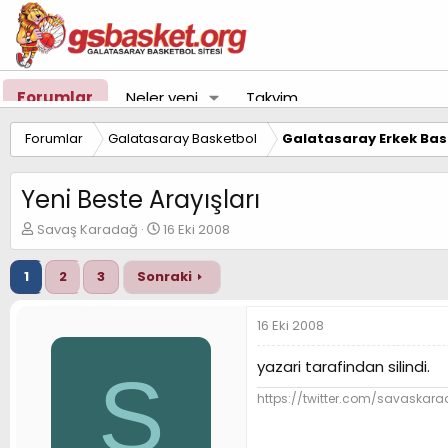
Forumlar
Neler yeni
Takvim
Forumlar
Galatasaray Basketbol
Galatasaray Erkek Bas
Yeni Beste Arayışları
K
B
Savaş Karadağ
16 Eki 2008
o
a
n
ş
1
2
3
Sonraki
u
l
y
a
u
n
16 Eki 2008
B
g
a
ı
yazari tarafindan silindi.
S
ş
ç
l
t
https://twitter.com/savaskar
a
a
t
r
a
i