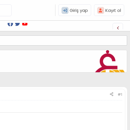
Giriş yap
Kayıt ol
#1