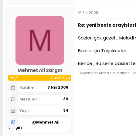
16 Eki 2008
Re: yeni beste arayislari
M
Sözleri çok güzel .. Melodi s
Beste için Teşekkürler..
Bence , Bu sene baskette t
Mehmet Ali Sargın
Teşekkürler Arma Sevdalıları .. 
Kayıtlı Üye
8 Nis 2008
Katılım
30
Mesajlar
34
Yaş
@
Mehmet Ali
Sargın