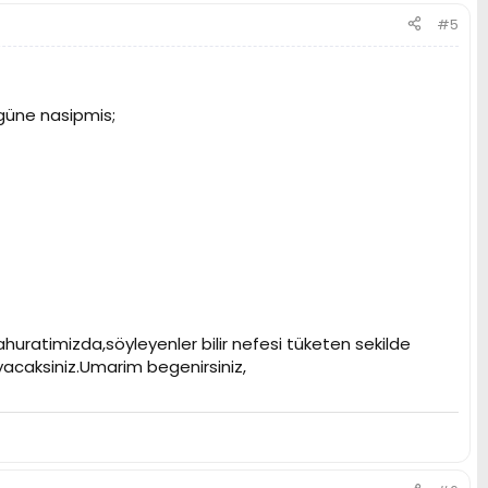
#5
ugüne nasipmis;
uratimizda,söyleyenler bilir nefesi tüketen sekilde
layacaksiniz.Umarim begenirsiniz,