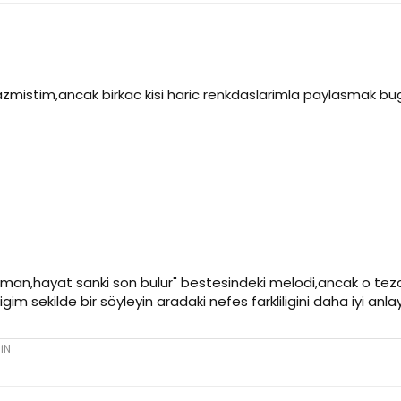
yazmistim,ancak birkac kisi haric renkdaslarimla paylasmak b
an,hayat sanki son bulur" bestesindeki melodi,ancak o tezah
igim sekilde bir söyleyin aradaki nefes farkliligini daha iyi an
iN