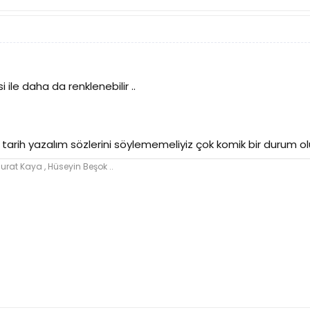
i ile daha da renklenebilir ..
arih yazalım sözlerini söylememeliyiz çok komik bir durum olu
Murat Kaya , Hüseyin Beşok ..