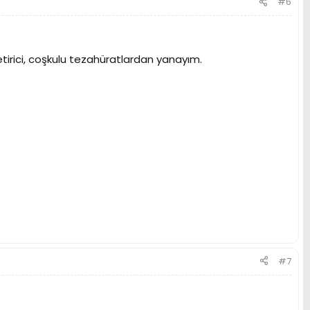
#6
irici, coşkulu tezahüratlardan yanayım.
#7