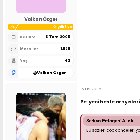
Volkan Özger
Kayıtlı Üye
5 Tem 2005
Katılım
1,678
Mesajlar
40
Yaş
@
Volkan Özger
16 Eki 2008
Re: yeni beste arayislari
Serkan Erdogan' Alıntı:
Bu sözleri cook önceleri 