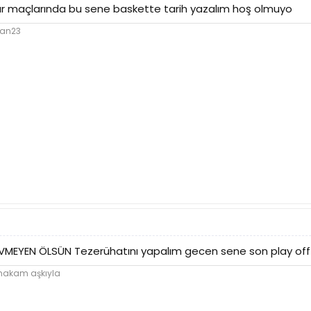
ar maçlarında bu sene baskette tarih yazalım hoş olmuyo
lan23
VMEYEN ÖLSÜN Tezerühatını yapalım gecen sene son play off 
 makam aşkıyla