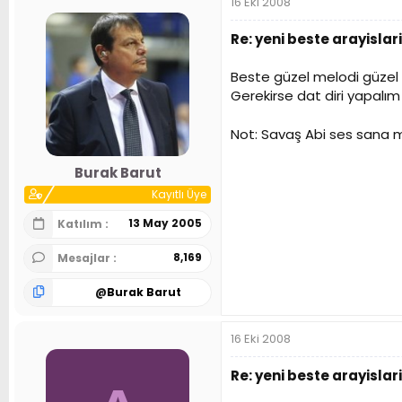
16 Eki 2008
Re: yeni beste arayislari
Beste güzel melodi güzel 
Gerekirse dat diri yapalı
Not: Savaş Abi ses sana 
Burak Barut
Kayıtlı Üye
13 May 2005
Katılım
8,169
Mesajlar
@
Burak Barut
16 Eki 2008
Re: yeni beste arayislari