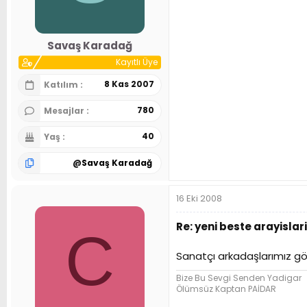
n
h
i
Savaş Karadağ
Kayıtlı Üye
8 Kas 2007
Katılım
780
Mesajlar
40
Yaş
@
Savaş Karadağ
16 Eki 2008
Re: yeni beste arayislari
C
Sanatçı arkadaşlarımız g
Bize Bu Sevgi Senden Yadigar
Ölümsüz Kaptan PAİDAR