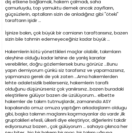
dış etkene bağlamak, hakem çalmadı, saha
çamurluydu, top yamuktu demek ancak zayıfların,
güçsüzlerin, aptalların sizin de anladığınız gibi "öteki"
taraftarın işidir ...
İşinize bakın, çok büyük bir camianın taraftarısınız, bazen
sizin bile tahmin edemeyeceğiniz kadar büyük ...
Hakemlerin kötü yönettikleri maçlar olabilir, takımların
aleyhine olduğu kadar lehine de yanlış kararlar
verebilirler, doğru gözlemlersek bunu görürüz ...Bunu
yapın demiyorum çünkü siz tarafsınız ve yapamazsınız,
yapmanıza gerek de yok zaten ...Ama hakemlerden
lehte adaletsizlik beklerseniz, hakemlerin taraflı
olduğunu düşünürseniz çok yanılırsınız...bazen buradaki
eleştirilere gülüyor bazen de üzülüyorum... elbette
hakemler de takım tutmuşlardır, zamanında ASY
kapalısında omuz omuza yaptığım arkadaşlarım oldugu
gibi, başka takımın maçlarını kaçırmayanlar da vardır ,ilk
gruptakileri efesli, ülkerli diye eleştiriyor, diğerlerini takdir
ediyorsunuz bazen , çok gülüyorum ... sahaya çıkınca her
şey biter , hiç bir hakem bir maç, bir takım uğruna