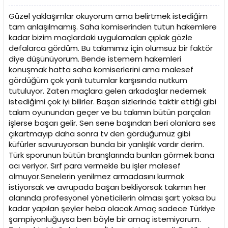
Güzel yaklaşımlar okuyorum ama belirtmek istediğim
tam anlaşılmamış. Saha komiserinden tutun hakemlere
kadar bizim maçlardaki uygulamaları çıplak gözle
defalarca gördüm. Bu takımımız için olumsuz bir faktör
diye düşünüyorum. Bende istemem hakemleri
konuşmak hatta saha komiserlerini ama malesef
gördüğüm çok yanlı tutumlar karşısında nutkum
tutuluyor. Zaten maçlara gelen arkadaşlar nedemek
istediğimi çok iyi bilirler. Başarı sizlerinde taktir ettiği gibi
takım oyunundan geçer ve bu takımın bütün parçaları
işlerse başarı gelir. Sen sene başından beri olanlara ses
çıkartmayıp daha sonra tv den gördüğümüz gibi
küfürler savuruyorsan bunda bir yanlışlık vardır derim.
Türk sporunun bütün branşlarında bunları görmek bana
acı veriyor. Sırf para vermekle bu işler malesef
olmuyor.Senelerin yenilmez armadasını kurmak
istiyorsak ve avrupada başarı bekliyorsak takımın her
alanında profesyonel yöneticilerin olması şart yoksa bu
kadar yapılan şeyler heba olacak.Amaç sadece Türkiye
şampiyonluğuysa ben böyle bir amaç istemiyorum.