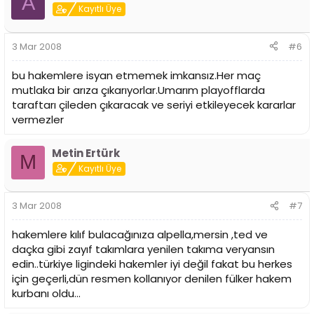
A
Kayıtlı Üye
3 Mar 2008
#6
bu hakemlere isyan etmemek imkansız.Her maç
mutlaka bir arıza çıkarıyorlar.Umarım playofflarda
taraftarı çileden çıkaracak ve seriyi etkileyecek kararlar
vermezler
Metin Ertürk
M
Kayıtlı Üye
3 Mar 2008
#7
hakemlere kılıf bulacağınıza alpella,mersin ,ted ve
daçka gibi zayıf takımlara yenilen takıma veryansın
edin..türkiye ligindeki hakemler iyi değil fakat bu herkes
için geçerli,dün resmen kollanıyor denilen fülker hakem
kurbanı oldu...