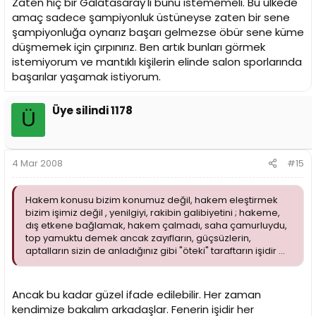
Zaten hiç bir Galatasaray'lı bunu istememeli. Bu ülkede
amaç sadece şampiyonluk üstüneyse zaten bir sene
şampiyonluğa oynarız başarı gelmezse öbür sene küme
düşmemek için çırpınırız. Ben artık bunları görmek
istemiyorum ve mantıklı kişilerin elinde salon sporlarında
başarılar yaşamak istiyorum.
Üye silindi 1178
Ü
4 Mar 2008
#15
Hakem konusu bizim konumuz değil, hakem eleştirmek
bizim işimiz değil , yenilgiyi, rakibin galibiyetini ; hakeme,
dış etkene bağlamak, hakem çalmadı, saha çamurluydu,
top yamuktu demek ancak zayıfların, güçsüzlerin,
aptalların sizin de anladığınız gibi "öteki" taraftarın işidir ...
Ancak bu kadar güzel ifade edilebilir. Her zaman
kendimize bakalım arkadaşlar. Fenerin işidir her