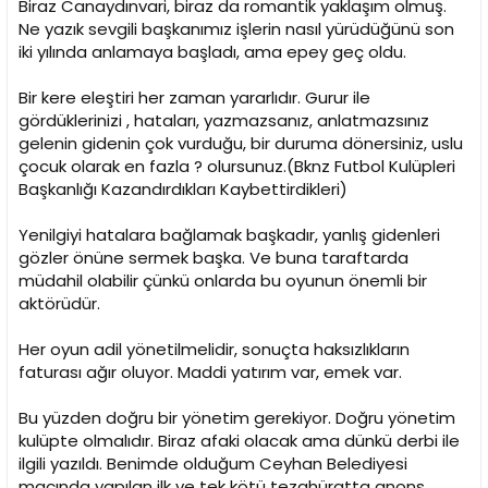
Biraz Canaydınvari, biraz da romantik yaklaşım olmuş.
Ne yazık sevgili başkanımız işlerin nasıl yürüdüğünü son
iki yılında anlamaya başladı, ama epey geç oldu.
Bir kere eleştiri her zaman yararlıdır. Gurur ile
gördüklerinizi , hataları, yazmazsanız, anlatmazsınız
gelenin gidenin çok vurduğu, bir duruma dönersiniz, uslu
çocuk olarak en fazla ? olursunuz.(Bknz Futbol Kulüpleri
Başkanlığı Kazandırdıkları Kaybettirdikleri)
Yenilgiyi hatalara bağlamak başkadır, yanlış gidenleri
gözler önüne sermek başka. Ve buna taraftarda
müdahil olabilir çünkü onlarda bu oyunun önemli bir
aktörüdür.
Her oyun adil yönetilmelidir, sonuçta haksızlıkların
faturası ağır oluyor. Maddi yatırım var, emek var.
Bu yüzden doğru bir yönetim gerekiyor. Doğru yönetim
kulüpte olmalıdır. Biraz afaki olacak ama dünkü derbi ile
ilgili yazıldı. Benimde olduğum Ceyhan Belediyesi
maçında yapılan ilk ve tek kötü tezahüratta anons