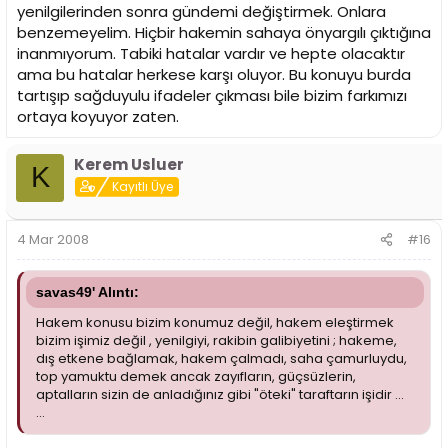
yenilgilerinden sonra gündemi değiştirmek. Onlara
benzemeyelim. Hiçbir hakemin sahaya önyargılı çıktığına
inanmıyorum. Tabiki hatalar vardır ve hepte olacaktır
ama bu hatalar herkese karşı oluyor. Bu konuyu burda
tartışıp sağduyulu ifadeler çıkması bile bizim farkımızı
ortaya koyuyor zaten.
Kerem Usluer
K
Kayıtlı Üye
4 Mar 2008
#16
savas49' Alıntı:
Hakem konusu bizim konumuz değil, hakem eleştirmek
bizim işimiz değil , yenilgiyi, rakibin galibiyetini ; hakeme,
dış etkene bağlamak, hakem çalmadı, saha çamurluydu,
top yamuktu demek ancak zayıfların, güçsüzlerin,
aptalların sizin de anladığınız gibi "öteki" taraftarın işidir ...
...