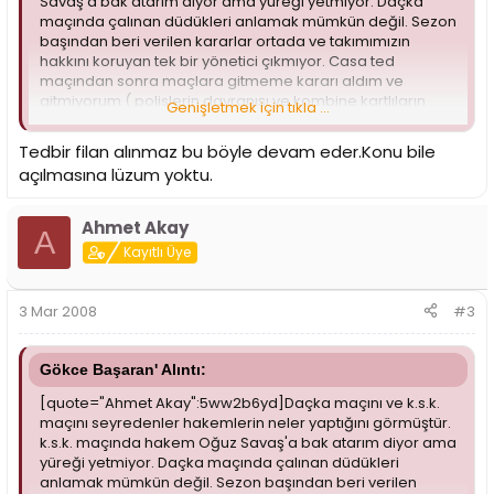
Savaş'a bak atarım diyor ama yüreği yetmiyor. Daçka
maçında çalınan düdükleri anlamak mümkün değil. Sezon
başından beri verilen kararlar ortada ve takımımızın
hakkını koruyan tek bir yönetici çıkmıyor. Casa ted
maçından sonra maçlara gitmeme kararı aldım ve
gitmiyorum ( polislerin davranışı ve kombine kartlıların
Genişletmek için tıkla ...
yerlerinde oturamaması ) , play off lar başladığında bu
hakem hataları yüzünden taraftar isyan ederse bunun
Tedbir filan alınmaz bu böyle devam eder.Konu bile
hesabını kim verecek ? takımını ve taraftarını
açılmasına lüzum yoktu.
koruyamayan yöneticilermi ? yoksa .............................. iş işden
geçmeden önce tedbirlerin alınması lazım
Ahmet Akay
A
Kayıtlı Üye
3 Mar 2008
#3
Gökce Başaran' Alıntı:
[quote="Ahmet Akay":5ww2b6yd]Daçka maçını ve k.s.k.
maçını seyredenler hakemlerin neler yaptığını görmüştür.
k.s.k. maçında hakem Oğuz Savaş'a bak atarım diyor ama
yüreği yetmiyor. Daçka maçında çalınan düdükleri
anlamak mümkün değil. Sezon başından beri verilen