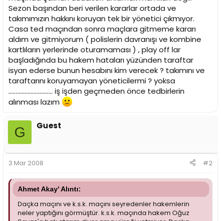
i
Sezon başından beri verilen kararlar ortada ve
takımımızın hakkını koruyan tek bir yönetici çıkmıyor.
Casa ted maçından sonra maçlara gitmeme kararı
aldım ve gitmiyorum ( polislerin davranışı ve kombine
kartlıların yerlerinde oturamaması ) , play off lar
başladığında bu hakem hataları yüzünden taraftar
isyan ederse bunun hesabını kim verecek ? takımını ve
taraftarını koruyamayan yöneticilermi ? yoksa
.............................. iş işden geçmeden önce tedbirlerin
alınması lazım
Guest
G
3 Mar 2008
#2
Ahmet Akay' Alıntı:
Daçka maçını ve k.s.k. maçını seyredenler hakemlerin
neler yaptığını görmüştür. k.s.k. maçında hakem Oğuz