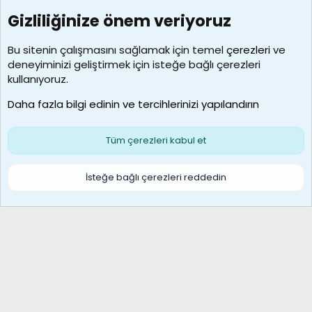
Gizliliğinize önem veriyoruz
7390
Kullanıcılar
Bu sitenin çalışmasını sağlamak için temel
çerezleri
ve
deneyiminizi geliştirmek için isteğe bağlı çerezleri
MosesBrownHayranı
kullanıyoruz.
Son üye
Daha fazla bilgi edinin ve tercihlerinizi yapılandırın
Bize ulaşın
Şartlar ve kurallar
Gizlilik politikası
Çerezler
Yardım
Ana sayfa
R
Tüm çerezleri kabul et
S
S
Galatasaray Basketbol | GS Basket Taraftar Platformu
İsteğe bağlı çerezleri reddedin
®
Community platform by XenForo
© 2010-2026 XenForo Ltd.
XenForo Türkçe 🇹🇷 Destek Forumu –
XenWp.Com