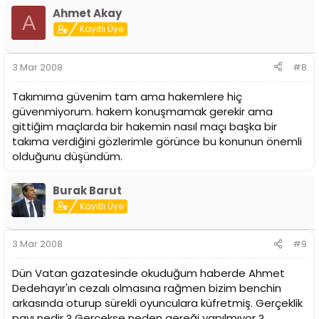
Ahmet Akay
A
Kayıtlı Üye
3 Mar 2008
#8
Takımıma güvenim tam ama hakemlere hiç
güvenmiyorum. hakem konuşmamak gerekir ama
gittiğim maçlarda bir hakemin nasıl maçı başka bir
takıma verdiğini gözlerimle görünce bu konunun önemli
olduğunu düşündüm.
Burak Barut
Kayıtlı Üye
3 Mar 2008
#9
Dün Vatan gazatesinde okuduğum haberde Ahmet
Dedehayır'ın cezalı olmasına rağmen bizim benchin
arkasında oturup sürekli oyunculara küfretmiş. Gerçeklik
payı nedir ? Gerçekse neden gereği yapılmıyor ?