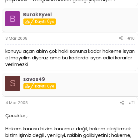
Burak Eyvel
B
Kayıtlı Üye
3 Mar 2008
#10
konuyu açan abim çok haklı sonuna kadar hakeme isyan
etmeyelim diyoruz ama bu kadarda isyan edici kararlar
verilmezki
savas49
S
Kayıtlı Üye
4 Mar 2008
#11
Çocuklar ,
Hakem konusu bizim konumuz değil, hakem eleştirmek
bizim işimiz değil , yenilgiyi, rakibin galibiyetini ; hakeme,