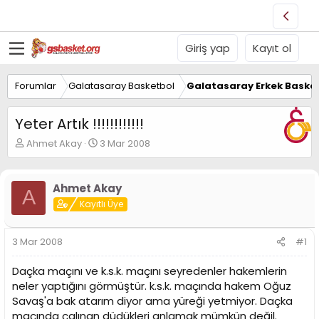
Giriş yap
Kayıt ol
Forumlar
Galatasaray Basketbol
Galatasaray Erkek Basket
Yeter Artık !!!!!!!!!!!!
K
B
Ahmet Akay
3 Mar 2008
o
a
n
ş
u
l
Ahmet Akay
A
y
a
Kayıtlı Üye
u
n
B
g
a
ı
3 Mar 2008
#1
ş
ç
l
t
Daçka maçını ve k.s.k. maçını seyredenler hakemlerin
a
a
t
r
neler yaptığını görmüştür. k.s.k. maçında hakem Oğuz
a
i
Savaş'a bak atarım diyor ama yüreği yetmiyor. Daçka
n
h
maçında çalınan düdükleri anlamak mümkün değil.