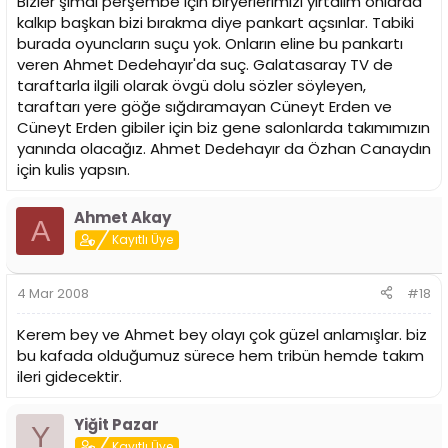
Bizler şimdi perşembe için biryerlerimizi yırtalım onlarda
kalkıp başkan bizi bırakma diye pankart açsınlar. Tabiki
burada oyuncların suçu yok. Onların eline bu pankartı
veren Ahmet Dedehayır'da suç. Galatasaray TV de
taraftarla ilgili olarak övgü dolu sözler söyleyen,
taraftarı yere göğe sığdıramayan Cüneyt Erden ve
Cüneyt Erden gibiler için biz gene salonlarda takımımızın
yanında olacağız. Ahmet Dedehayır da Özhan Canaydın
için kulis yapsın.
Ahmet Akay
A
Kayıtlı Üye
4 Mar 2008
#18
Kerem bey ve Ahmet bey olayı çok güzel anlamışlar. biz
bu kafada olduğumuz sürece hem tribün hemde takım
ileri gidecektir.
Yiğit Pazar
Y
Kayıtlı Üye