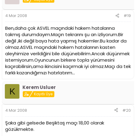
4 Mar 2008
#19
Ben,daha çok ASVEL maçındaki hakem hatalarına
takmış durumdayım.Maçın tekrarını şu an izliyorum.Bir
değil ,iki değil baya hata yapmış hakemler.Bu kadar da
olmaz.ASVEL maçındaki hakem hatalarının kasten
aleyhimize verildiğini bile düşünebilirim.Ancak düşünmek
istemiyorum.Oyuncunun birkere topla yürümesini
kaçırabilirsin,ama ikincisini kaçırmak iyi olmaz.Maçı da tek
farklı kazandığımızı hatırlatırım...
Kerem Usluer
K
Kayıtlı Üye
4 Mar 2008
#20
Şaka gibi gelsede Beşiktaş maçı 18,00 olarak
gözükmekte.