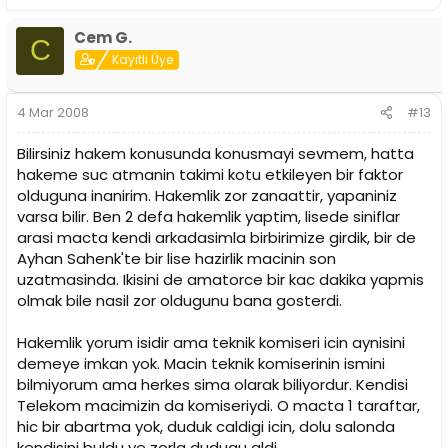
Cem G.
C
Kayıtlı Üye
4 Mar 2008
#13
Bilirsiniz hakem konusunda konusmayi sevmem, hatta
hakeme suc atmanin takimi kotu etkileyen bir faktor
olduguna inanirim. Hakemlik zor zanaattir, yapaniniz
varsa bilir. Ben 2 defa hakemlik yaptim, lisede siniflar
arasi macta kendi arkadasimla birbirimize girdik, bir de
Ayhan Sahenk'te bir lise hazirlik macinin son
uzatmasinda. Ikisini de amatorce bir kac dakika yapmis
olmak bile nasil zor oldugunu bana gosterdi.
Hakemlik yorum isidir ama teknik komiseri icin aynisini
demeye imkan yok. Macin teknik komiserinin ismini
bilmiyorum ama herkes sima olarak biliyordur. Kendisi
Telekom macimizin da komiseriydi. O macta 1 taraftar,
hic bir abartma yok, duduk caldigi icin, dolu salonda
kendisini buldu ve zorla dudugu aldi.