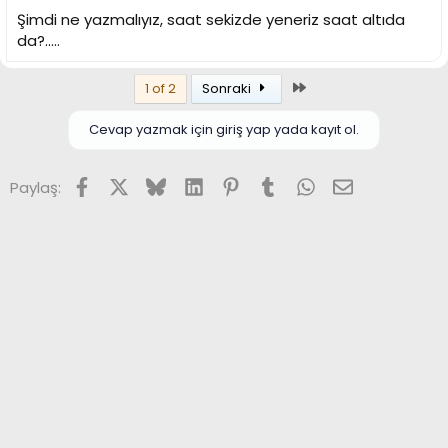
Şimdi ne yazmalıyız, saat sekizde yeneriz saat altıda
da?.....
Son
1 of 2
Sonraki
Cevap yazmak için giriş yap yada kayıt ol.
Facebook
X (Twitter)
Bluesky
LinkedIn
Pinterest
Tumblr
WhatsApp
E-posta
Paylaş: