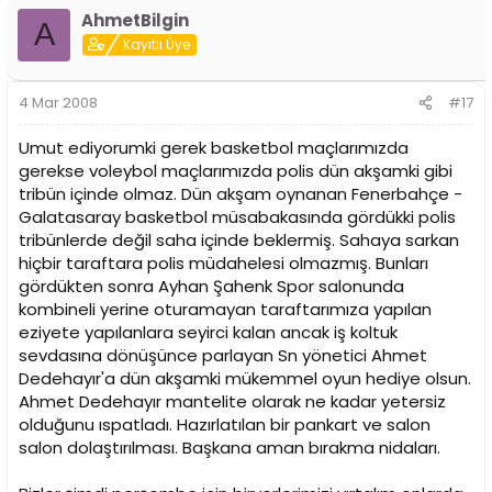
AhmetBilgin
A
Kayıtlı Üye
4 Mar 2008
#17
Umut ediyorumki gerek basketbol maçlarımızda
gerekse voleybol maçlarımızda polis dün akşamki gibi
tribün içinde olmaz. Dün akşam oynanan Fenerbahçe -
Galatasaray basketbol müsabakasında gördükki polis
tribünlerde değil saha içinde beklermiş. Sahaya sarkan
hiçbir taraftara polis müdahelesi olmazmış. Bunları
gördükten sonra Ayhan Şahenk Spor salonunda
kombineli yerine oturamayan taraftarımıza yapılan
eziyete yapılanlara seyirci kalan ancak iş koltuk
sevdasına dönüşünce parlayan Sn yönetici Ahmet
Dedehayır'a dün akşamki mükemmel oyun hediye olsun.
Ahmet Dedehayır mantelite olarak ne kadar yetersiz
olduğunu ıspatladı. Hazırlatılan bir pankart ve salon
salon dolaştırılması. Başkana aman bırakma nidaları.