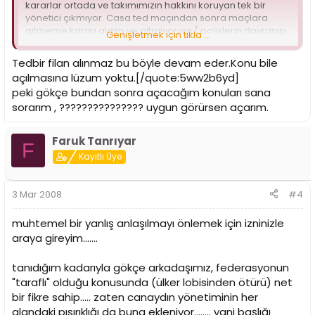
kararlar ortada ve takımımızın hakkını koruyan tek bir
yönetici çıkmıyor. Casa ted maçından sonra maçlara
gitmeme kararı aldım ve gitmiyorum ( polislerin davranışı
Genişletmek için tıkla ...
ve kombine kartlıların yerlerinde oturamaması ) , play off
lar başladığında bu hakem hataları yüzünden taraftar
Tedbir filan alınmaz bu böyle devam eder.Konu bile
isyan ederse bunun hesabını kim verecek ? takımını ve
açılmasına lüzum yoktu.[/quote:5ww2b6yd]
taraftarını koruyamayan yöneticilermi ? yoksa
peki gökçe bundan sonra açacağım konuları sana
.............................. iş işden geçmeden önce tedbirlerin
sorarım , ??????????????? uygun görürsen açarım.
alınması lazım
Faruk Tanrıyar
F
Kayıtlı Üye
3 Mar 2008
#4
muhtemel bir yanlış anlaşılmayı önlemek için izninizle
araya gireyim.......
tanıdığım kadarıyla gökçe arkadaşımız, federasyonun
"taraflı" olduğu konusunda (ülker lobisinden ötürü) net
bir fikre sahip..... zaten canaydın yönetiminin her
alandaki pısırıklığı da buna ekleniyor........ yani başlığı