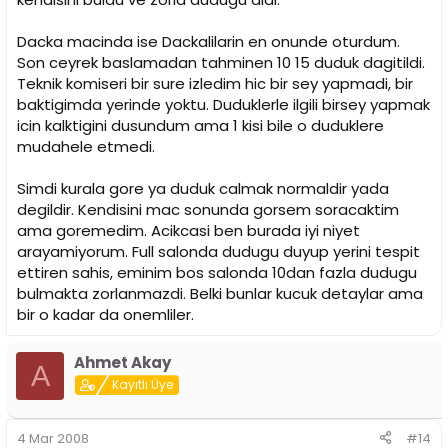
Dacka macinda ise Dackalilarin en onunde oturdum.
Son ceyrek baslamadan tahminen 10 15 duduk dagitildi.
Teknik komiseri bir sure izledim hic bir sey yapmadi, bir
baktigimda yerinde yoktu. Duduklerle ilgili birsey yapmak
icin kalktigini dusundum ama 1 kisi bile o duduklere
mudahele etmedi.
Simdi kurala gore ya duduk calmak normaldir yada
degildir. Kendisini mac sonunda gorsem soracaktim
ama goremedim. Acikcasi ben burada iyi niyet
arayamiyorum. Full salonda dudugu duyup yerini tespit
ettiren sahis, eminim bos salonda 10dan fazla dudugu
bulmakta zorlanmazdi. Belki bunlar kucuk detaylar ama
bir o kadar da onemliler.
Ahmet Akay
A
Kayıtlı Üye
4 Mar 2008
#14