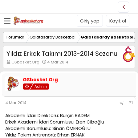
Giriş yap
Kayıt ol
Forumlar
Galatasaray Basketbol
Galatasaray Basketbol Al
Yıldız Erkek Takımı 2013-2014 Sezonu
K
B
GSbasket.Org
4 Mar 2014
o
a
n
ş
u
l
GSbasket.Org
y
a
Admin
u
n
B
g
a
ı
4 Mar 2014
#1
ş
ç
l
t
Akademi İdari Direktörü: Burçin BADEM
a
a
Erkek Akademi İdari Sorumlusu: Eren Ciboğlu
t
r
Akademi Sorumlusu: Sinan ÖMEROĞLU
a
i
n
h
Yıldız Takım Antrenörü: Erhan ERNAK