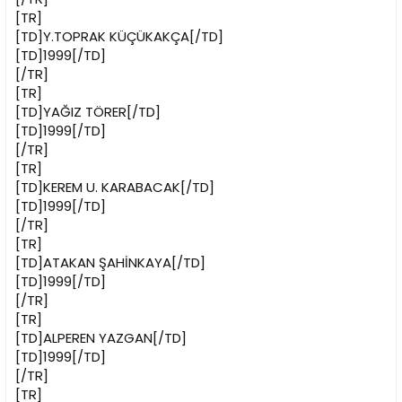
[TR]
[TD]Y.TOPRAK KÜÇÜKAKÇA[/TD]
[TD]1999[/TD]
[/TR]
[TR]
[TD]YAĞIZ TÖRER[/TD]
[TD]1999[/TD]
[/TR]
[TR]
[TD]KEREM U. KARABACAK[/TD]
[TD]1999[/TD]
[/TR]
[TR]
[TD]ATAKAN ŞAHİNKAYA[/TD]
[TD]1999[/TD]
[/TR]
[TR]
[TD]ALPEREN YAZGAN[/TD]
[TD]1999[/TD]
[/TR]
[TR]