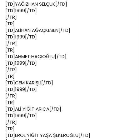
[TD]YAĞIZHAN SELÇUK[/TD]
[TD]1999[/TD]
[/TR]
[TR]
[TD]ALİHAN AĞAÇKESEN[/TD]
[TD]1999[/TD]
[/TR]
[TR]
[TD]AHMET HACIOĞLU[/TD]
[TD]1999[/TD]
[/TR]
[TR]
[TD]CEM KARIŞLI[/TD]
[TD]1999[/TD]
[/TR]
[TR]
[TD]ALİ YİĞİT ARICA[/TD]
[TD]1999[/TD]
[/TR]
[TR]
[TD]EROL YİĞİT YAŞA ŞEKEROĞLU[/TD]