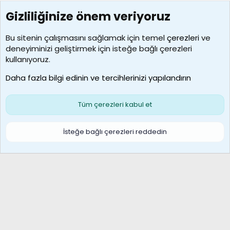
Gizliliğinize önem veriyoruz
7390
Kullanıcılar
Bu sitenin çalışmasını sağlamak için temel
çerezleri
ve
deneyiminizi geliştirmek için isteğe bağlı çerezleri
MosesBrownHayranı
kullanıyoruz.
Son üye
Daha fazla bilgi edinin ve tercihlerinizi yapılandırın
Bize ulaşın
Şartlar ve kurallar
Gizlilik politikası
Çerezler
Yardım
Ana sayfa
R
Tüm çerezleri kabul et
S
S
Galatasaray Basketbol | GS Basket Taraftar Platformu
İsteğe bağlı çerezleri reddedin
®
Community platform by XenForo
© 2010-2026 XenForo Ltd.
XenForo Türkçe 🇹🇷 Destek Forumu –
XenWp.Com