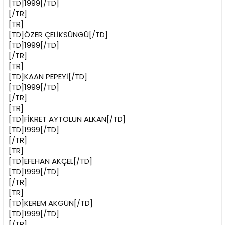
[TD]1999[/TD]
[/TR]
[TR]
[TD]ÖZER ÇELİKSÜNGÜ[/TD]
[TD]1999[/TD]
[/TR]
[TR]
[TD]KAAN PEPEYİ[/TD]
[TD]1999[/TD]
[/TR]
[TR]
[TD]FİKRET AYTOLUN ALKAN[/TD]
[TD]1999[/TD]
[/TR]
[TR]
[TD]EFEHAN AKÇEL[/TD]
[TD]1999[/TD]
[/TR]
[TR]
[TD]KEREM AKGÜN[/TD]
[TD]1999[/TD]
[/TR]