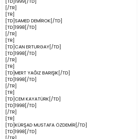
[TD]1999[/TD]
[/TR]
[TR]
[TD]SAMED DEMİROK[/TD]
[TD]1998[/TD]
[/TR]
[TR]
[TD]CAN ERTURGAY[/TD]
[TD]1998[/TD]
[/TR]
[TR]
[TD]MERT YAĞIZ BARIŞIK[/TD]
[TD]1998[/TD]
[/TR]
[TR]
[TD]CEM KAYATÜRK[/TD]
[TD]1998[/TD]
[/TR]
[TR]
[TD]KÜRŞAD MUSTAFA ÖZDEMİR[/TD]
[TD]1998[/TD]
[/TR]