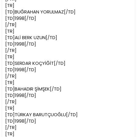
[TR]
[TD]BUĞRAHAN YORULMAZ[/TD]
[TD]1998[/TD]
[/TR]
[TR]
[TD]ALİ BERK UZUN[/TD]
[TD]1998[/TD]
[/TR]
[TR]
[TD]SERDAR KOÇYİĞİT[/TD]
[TD]1998[/TD]
[/TR]
[TR]
[TD]BAHADIR ŞİMŞEK[/TD]
[TD]1998[/TD]
[/TR]
[TR]
[TD]TÜRKAY BARUTÇUOĞLU[/TD]
[TD]1998[/TD]
[/TR]
[TR]