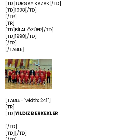
[TD]TURGAY KAZAK[/TD]
[TD]1998[/TD]
[/TR]
[TR]
[TD]BİLAL ÖZÜER[/TD]
[TD]1998[/TD]
[/TR]
[/TABLE]
[TABLE="width: 241"]
[TR]
[TD]
YILDIZ B ERKEKLER
[/TD]
[TD][/TD]
[/TR]