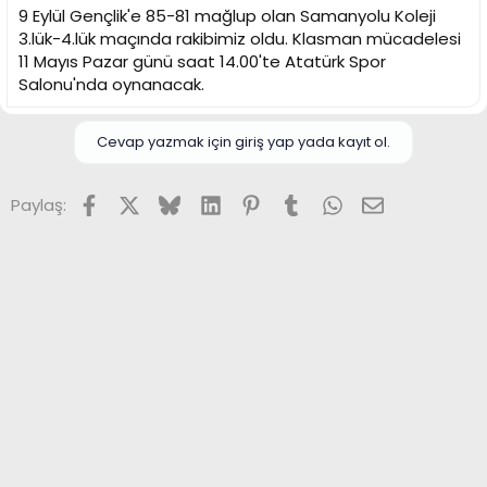
9 Eylül Gençlik'e 85-81 mağlup olan Samanyolu Koleji
3.lük-4.lük maçında rakibimiz oldu. Klasman mücadelesi
11 Mayıs Pazar günü saat 14.00'te Atatürk Spor
Salonu'nda oynanacak.​
Cevap yazmak için giriş yap yada kayıt ol.
Facebook
X (Twitter)
Bluesky
LinkedIn
Pinterest
Tumblr
WhatsApp
E-posta
Paylaş: