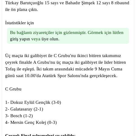
Türkay Barutçuoğlu 15 sayı ve Bahadır Şimşek 12 sayı 8 ribaund
ile ön plana çıktı.
İstatistikler için
Bu bağlantı ziyaretçiler için gizlenmiştir. Görmek için lütfen
giriş yapın
veya
üye olun
.
Üç maçta iki galibiyet ile C Grubu'nu ikinci bitiren takımımız
çeyrek finalde A Grubu'nu üç maçta iki galibiyet ile lider bitiren
Tofaş ile eşleşti. İki takım arasındaki mücadele 9 Mayıs Cuma
günü saat 10.00'da Atatürk Spor Salonu'nda gerçekleşecek.
C Grubu
1- Dokuz Eylül Gençlik (3-0)
2- Galatasaray (2-1)
3- Bosch (1-2)
4- Mersin Genç Kolej (0-3)
Çeyrek Final eşleşmeleri şu şekilde;