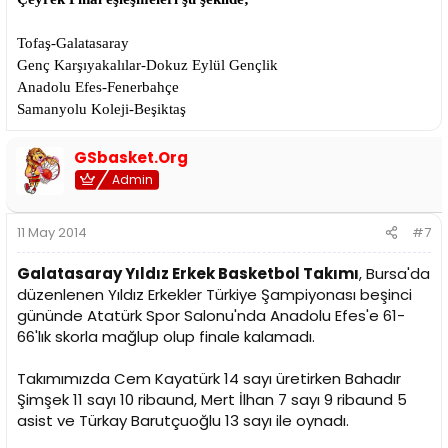
Tofaş-Galatasaray
Genç Karşıyakalılar-Dokuz Eylül Gençlik
Anadolu Efes-Fenerbahçe
Samanyolu Koleji-Beşiktaş​
GSbasket.Org
Admin
11 May 2014
#7
Galatasaray Yıldız Erkek Basketbol Takımı
, Bursa'da
düzenlenen Yıldız Erkekler Türkiye Şampiyonası beşinci
gününde Atatürk Spor Salonu'nda Anadolu Efes'e 61-
66'lık skorla mağlup olup finale kalamadı.
Takımımızda Cem Kayatürk 14 sayı üretirken Bahadır
Şimşek 11 sayı 10 ribaund, Mert İlhan 7 sayı 9 ribaund 5
asist ve Türkay Barutçuoğlu 13 sayı ile oynadı.