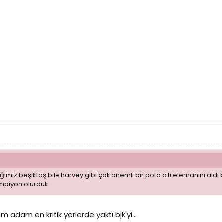
miz beşiktaş bile harvey gibi çok önemli bir pota altı elemanını aldı
ampiyon olurduk
 adam en kritik yerlerde yaktı bjk'yi...