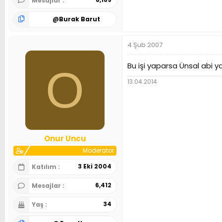
Mesajlar
@
Burak Barut
4 Şub 2007
Bu işi yaparsa Ünsal abi ya
O
13.04.2014
Onur Uncu
Moderator
3 Eki 2004
Katılım
6,412
Mesajlar
34
Yaş