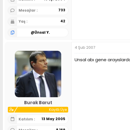
733
Mesajlar
42
Yaş
@
Ünsal Y.
4 Şub 2007
Unsal abı gene arayıslard
Burak Barut
Kayıtlı Üye
13 May 2005
Katılım
8,169