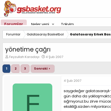
Forumlar
Neler yeni
Takvim
Forumlar
Galatasaray Basketbol
Galatasaray Erkek Bas
yönetime çağrı
K
B
Feyzullah Karadayı
4 Şub 2007
o
a
n
ş
1
2
3
Sonraki
u
l
y
a
u
n
4 Şub 2007
B
g
a
ı
saygıdeğer galatasaraylı y
F
ş
ç
gün daha da yaklaşmakta.
l
t
sığmıyoruz.bu zirve mücade
a
a
t
r
eksikliği.sizden milyonlar
a
i