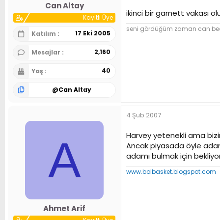
Can Altay
ikinci bir garnett vakası o
Kayıtlı Üye
seni gördüğüm zaman can beden
17 Eki 2005
Katılım
2,160
Mesajlar
40
Yaş
@
Can Altay
4 Şub 2007
Harvey yetenekli ama bizi
A
Ancak piyasada öyle adam 
adamı bulmak için bekliyorl
www.bolbasket.blogspot.com
Ahmet Arif