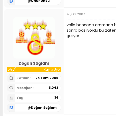
@
Onur Uncu
4 Şub 2007
valla bencede aramada bit
sonra baslıyordu bu zaten
geliyor
Doğan Sağlam
Kayıtlı Üye
24 Tem 2005
Katılım
5,043
Mesajlar
36
Yaş
@
Doğan Sağlam