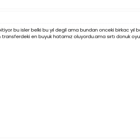
iyor bu isler belki bu yıl degil ama bundan onceki birkac yı
 transferdeki en buyuk hatamız oluyordu.ama sırtı donuk oyunu