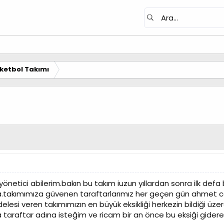
ketbol Takımı
önetici abilerim.bakın bu takım iuzun yıllardan sonra ilk def
takımımıza güvenen taraftarlarımız her geçen gün ahmet c
lesi veren takımımızın en büyük eksikliği herkezin bildiği üze
ca taraftar adına isteğim ve ricam bir an önce bu eksiği gider