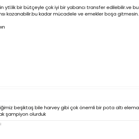
n ytl.lik bir bütçeyle çok iyi bir yabancı transfer edilebilir.ve 
nsı kazanabilir.bu kadar mücadele ve emekler boşa gitmesin.
pın
miz beşiktaş bile harvey gibi çok önemli bir pota altı eleman
lsak şampiyon olurduk
i