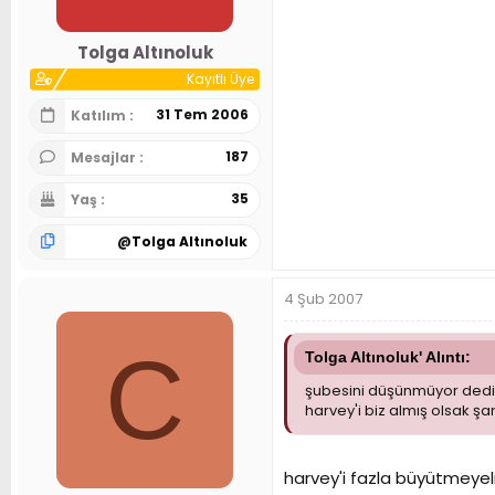
Tolga Altınoluk
Kayıtlı Üye
31 Tem 2006
Katılım
187
Mesajlar
35
Yaş
@
Tolga Altınoluk
4 Şub 2007
C
Tolga Altınoluk' Alıntı:
şubesini düşünmüyor dediği
harvey'i biz almış olsak ş
harvey'i fazla büyütmeyelim