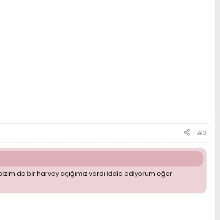
#3
 bizim de bir harvey açığımız vardı iddia ediyorum eğer