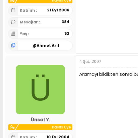
Kayıtlı Üye
21 Eyl 2006
Katılım
384
Mesajlar
52
Yaş
@
Ahmet Arif
4 Şub 2007
Aramayı bildikten sonra bu
Ü
Ünsal Y.
Kayıtlı Üye
10 Eyl 2004
Katılım