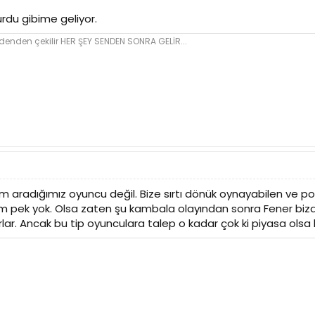
lurdu gibime geliyor.
den çekilir HER ŞEY SENDEN SONRA GELİR...
m aradığımız oyuncu değil. Bize sırtı dönük oynayabilen ve po
pek yok. Olsa zaten şu kambala olayından sonra Fener bizde
ar. Ancak bu tip oyunculara talep o kadar çok ki piyasa olsa bi