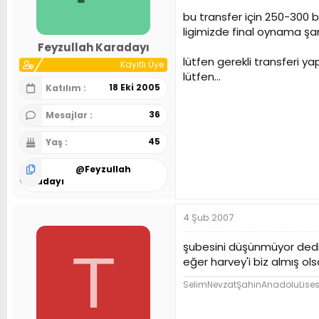
n
h
bu transfer için 250-300 bi
i
ligimizde final oynama şa
Feyzullah Karadayı
lütfen gerekli transferi ya
Kayıtlı Üye
lütfen...
18 Eki 2005
Katılım
36
Mesajlar
45
Yaş
@
Feyzullah
Karadayı
4 Şub 2007
şubesini düşünmüyor dediği
T
eğer harvey'i biz almış o
SelimNevzatŞahinAnadoluLises