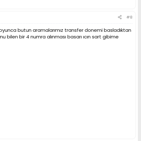
#8
l boyunca butun aramalarımız transfer donemi basladıktan
 bilen bir 4 numra alınması basarı ıcın sart gibime