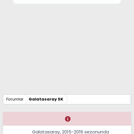
Forumlar
Galatasaray SK
Galatasaray, 2015-2016 sezonunda