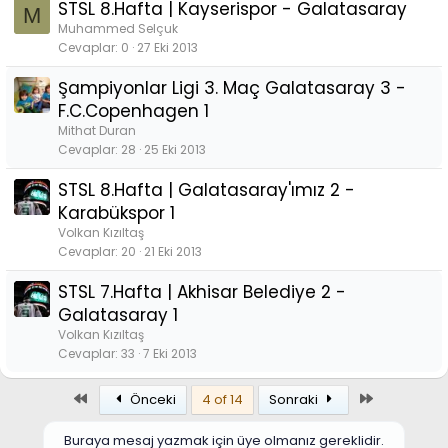
STSL 8.Hafta | Kayserispor - Galatasaray
M
Muhammed Selçuk
Cevaplar
0
27 Eki 2013
Şampiyonlar Ligi 3. Maç Galatasaray 3 -
F.C.Copenhagen 1
Mithat Duran
Cevaplar
28
25 Eki 2013
STSL 8.Hafta | Galatasaray'ımız 2 -
Karabükspor 1
Volkan Kızıltaş
Cevaplar
20
21 Eki 2013
STSL 7.Hafta | Akhisar Belediye 2 -
Galatasaray 1
Volkan Kızıltaş
Cevaplar
33
7 Eki 2013
Birinci
Son
Önceki
4 of 14
Sonraki
Buraya mesaj yazmak için üye olmanız gereklidir.