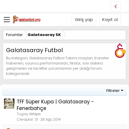
Giriş yap
Kayıt ol
Forumlar
Galatasaray SK
Galatasaray Futbol
Bu kategori; Galatasaray Futbol Takımı maçları, transfer
haberleri, oyuncu performansları, fikstür, son dakika
gelişmeleri ve taraftar yorumlarının yer aldığı forum
kategorisidir.
Filtreler
TFF Süper Kupa | Galatasaray -
Fenerbahçe
Tugay Aktepe
Cevaplar
31
28 Ağu 2014