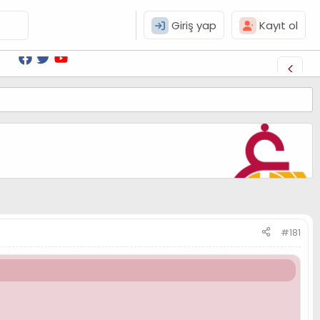
Giriş yap
Kayıt ol
#181