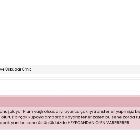
ve
Üsküdar Ümit
nuşuluyor Plum yaşlı olsada iyi oyuncu çok iyi transferler yapmışız bid
oluruz birçok kupaya ambargo koyarız fener zaten bu sene zorda ruper
ecek yani bu sene üstünlük bizde HEYECANDAN ÖLEN VARRRRRRR