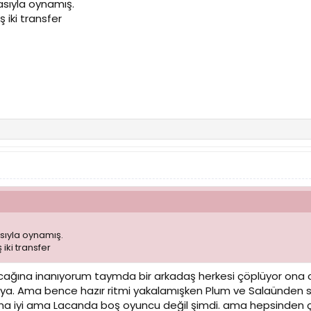
asıyla oynamış.
 iki transfer
sıyla oynamış.
iki transfer
ına inanıyorum taymda bir arkadaş herkesi çöplüyor ona canı
ya. Ama bence hazır ritmi yakalamışken Plum ve Salaünden s
a iyi ama Lacanda boş oyuncu değil şimdi. ama hepsinden ç