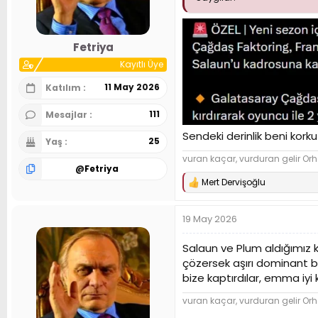
n
h
i
Fetriya
Kayıtlı Üye
11 May 2026
Katılım
111
Mesajlar
Sendeki derinlik beni korku
25
Yaş
vuran kaçar, vurduran gelir Orh
@
Fetriya
Mert Dervişoğlu
T
e
p
19 May 2026
k
i
l
Salaun ve Plum aldığımız k
e
çözersek aşırı dominant b
r
bize kaptırdılar, emma i
:
vuran kaçar, vurduran gelir Orh