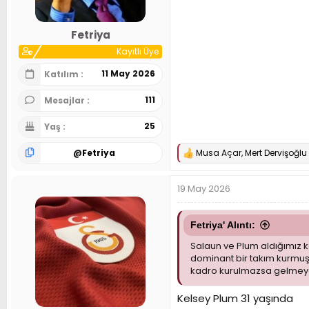
Fetriya
Kayıtlı Üye
11 May 2026
Katılım
111
Mesajlar
25
Yaş
@
Fetriya
Musa Açar
,
Mert Dervişoğlu
T
e
p
19 May 2026
k
i
l
e
Fetriya' Alıntı:
r
Salaun ve Plum aldığımız ko
:
dominant bir takım kurmuş 
kadro kurulmazsa gelmey
Kelsey Plum 31 yaşında