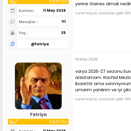
Kayıtlı Üye
yerine Gaines almak nedir
11 May 2026
Katılım
vuran kaçar, vurduran gelir Orh
111
Mesajlar
25
Yaş
@
Fetriya
19 May 2026
varya 2026-27 sezonu Eur
anlatamam. Rachid Meziane'
ibarettir ama sanmıyorum. 
umarım yanılırım ve iyi ç
vuran kaçar, vurduran gelir Orh
Fetriya
Kayıtlı Üye
11 May 2026