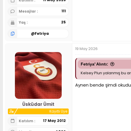
Katılım
111
Mesajlar
25
Yaş
@
Fetriya
19 May 2026
Fetriya' Alıntı:
Kelsey Plun yalanmış bu a
Aynen bende şimdi okudum
Üsküdar Ümit
Kayıtlı Üye
17 May 2012
Katılım