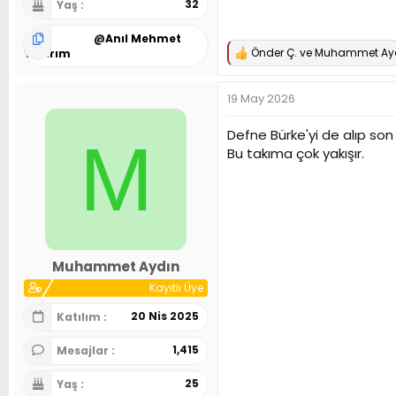
32
Yaş
@
Anıl Mehmet
Önder Ç.
ve
Muhammet Ay
Yıldırım
T
e
p
19 May 2026
k
i
l
Defne Bürke'yi de alıp son
M
e
Bu takıma çok yakışır.
r
:
Muhammet Aydın
Kayıtlı Üye
20 Nis 2025
Katılım
1,415
Mesajlar
25
Yaş