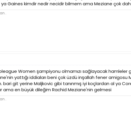
 ya Gaines kimdir nedir necidir bilmem ama Meziane çok daha 
an..
oleague Women şampiyonu olmamızı sağlayacak hamleler geld
nin yattığı iddiaları beni çok üzdü inşallah fener amigosu Me
bari git yerine Maljkovic gibi tanınmış iyi koçlardan al ya C
ıkar ama en büyük dileğim Rachid Meziane'nin gelmesi
an..