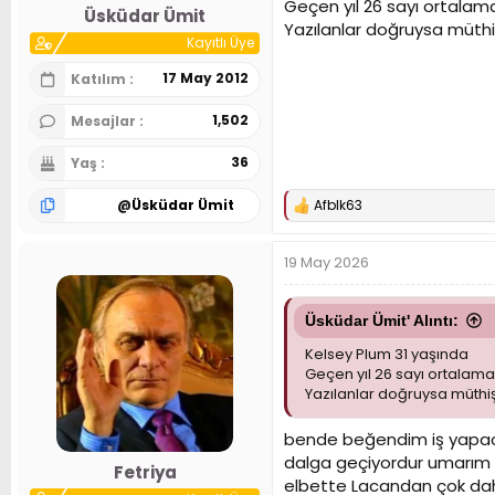
Geçen yıl 26 sayı ortalam
Üsküdar Ümit
Yazılanlar doğruysa müthiş
Kayıtlı Üye
17 May 2012
Katılım
1,502
Mesajlar
36
Yaş
@
Üsküdar Ümit
Afblk63
T
e
p
19 May 2026
k
i
l
e
Üsküdar Ümit' Alıntı:
r
Kelsey Plum 31 yaşında
:
Geçen yıl 26 sayı ortalama
Yazılanlar doğruysa müthiş 
bende beğendim iş yapacağ
dalga geçiyordur umarım 
Fetriya
elbette Lacandan çok dah