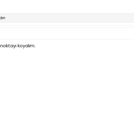
dın
 noktayı koyalım.