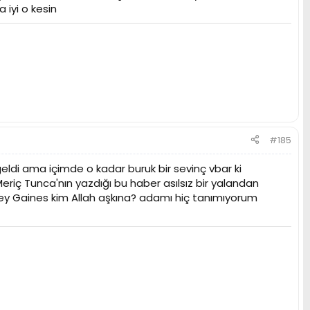
iyi o kesin
#185
i ama içimde o kadar buruk bir sevinç vbar ki
riç Tunca'nın yazdığı bu haber asılsız bir yalandan
orey Gaines kim Allah aşkına? adamı hiç tanımıyorum