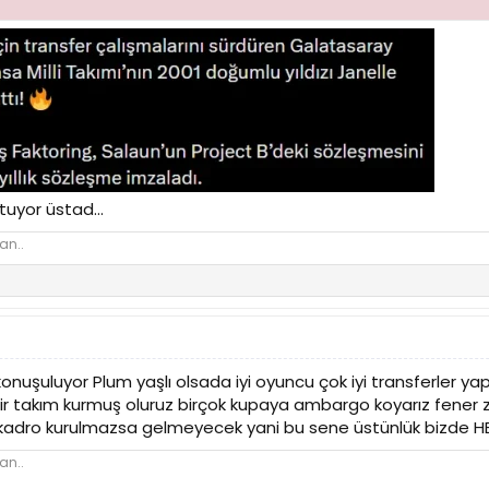
tuyor üstad...
an..
onuşuluyor Plum yaşlı olsada iyi oyuncu çok iyi transferler yap
ir takım kurmuş oluruz birçok kupaya ambargo koyarız fener z
yi kadro kurulmazsa gelmeyecek yani bu sene üstünlük bizd
an..