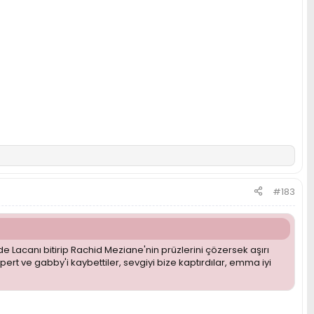
#183
e Lacanı bitirip Rachid Meziane'nin prüzlerini çözersek aşırı
t ve gabby'i kaybettiler, sevgiyi bize kaptırdılar, emma iyi