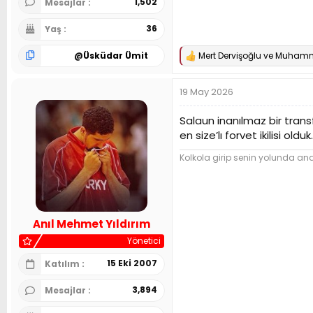
1,502
Mesajlar
36
Yaş
@
Üsküdar Ümit
Mert Dervişoğlu
ve
Muhamm
T
e
p
19 May 2026
k
i
l
Salaun inanılmaz bir trans
e
en size’lı forvet ikilisi olduk.
r
:
Kolkola girip senin yolunda and 
Anıl Mehmet Yıldırım
Yönetici
15 Eki 2007
Katılım
3,894
Mesajlar