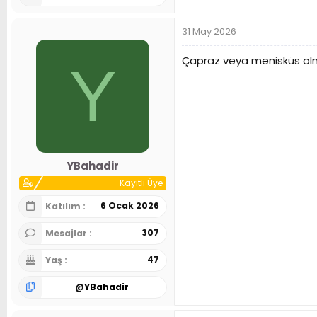
31 May 2026
Çapraz veya menisküs olma
Y
YBahadir
Kayıtlı Üye
6 Ocak 2026
Katılım
307
Mesajlar
47
Yaş
@
YBahadir