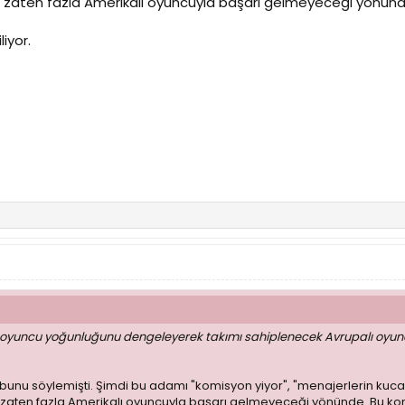
zaten fazla Amerikalı oyuncuyla başarı gelmeyeceği yönünde
iyor.
ı oyuncu yoğunluğunu dengeleyerek takımı sahiplenecek Avrupalı oyuncul
 bunu söylemişti. Şimdi bu adamı "komisyon yiyor", "menajerlerin kuca
aten fazla Amerikalı oyuncuyla başarı gelmeyeceği yönünde. Bu kon