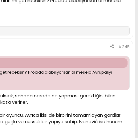
arı mı getireceksin? Procida alabiliyorsan al mesela
#245
etireceksin? Procida alabiliyorsan al mesela Avrupalıyı
yüksek, sahada nerede ne yapması gerektiğini bilen
kı verirler.
 bir oyuncu. Ayrıca ikisi de birbirini tamamlayan gardlar
 da güçlü ve cüsseli bir yapıya sahip. Ivanović ise hücum