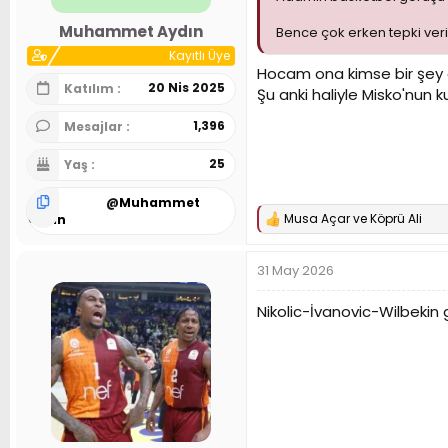
Muhammet Aydın
Bence çok erken tepki veril
Kayıtlı Üye
Hocam ona kimse bir şey de
20 Nis 2025
Katılım
Şu anki haliyle Misko'nun 
1,396
Mesajlar
25
Yaş
@
Muhammet
Musa Açar
ve
Köprü Ali
Aydın
T
e
p
31 May 2026
k
i
l
Nikolic-İvanovic-Wilbekin 
e
r
: