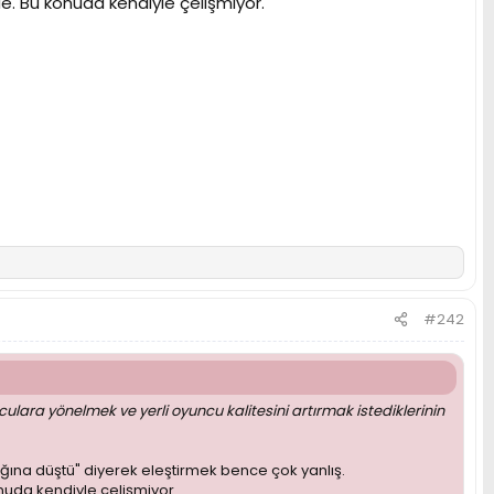
. Bu konuda kendiyle çelişmiyor.
#242
ara yönelmek ve yerli oyuncu kalitesini artırmak istediklerinin
ğına düştü" diyerek eleştirmek bence çok yanlış.
uda kendiyle çelişmiyor.