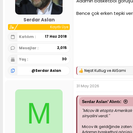
Adamın basketbol görüşü 
n
h
i
Bence çok erken tepki veril
Serdar Aslan
Kayıtlı Üye
17 Haz 2018
Katılım
2,015
Mesajlar
30
Yaş
@
Serdar Aslan
Nejat Kutlug
ve
AliSami
T
e
p
31 May 2026
k
i
l
M
e
Serdar Aslan' Alıntı:
r
"Micov ilk etapta Amerikal
:
sinyalini verdi."
Micov ilk geldiğinde zaten
Adamın basketbol görüşü z