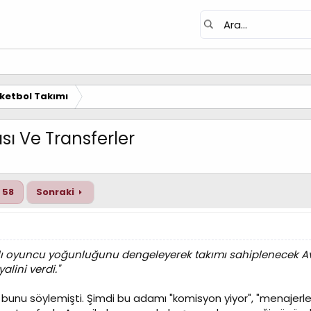
ketbol Takımı
ı Ve Transferler
58
Sonraki
alı oyuncu yoğunluğunu dengeleyerek takımı sahiplenecek Av
alini verdi."
 bunu söylemişti. Şimdi bu adamı "komisyon yiyor", "menajerle