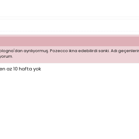
logna'dan ayrılıyormuş. Pozecco ikna edebilirdi sanki. Adı geçenlerin h
ıyorum.
en az 10 hafta yok