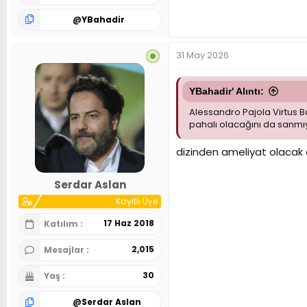
@
YBahadir
31 May 2026
YBahadir' Alıntı:
Alessandro Pajola Virtus Bo
pahalı olacağını da sanm
dizinden ameliyat olacak 
Serdar Aslan
Kayıtlı Üye
17 Haz 2018
Katılım
2,015
Mesajlar
30
Yaş
@
Serdar Aslan