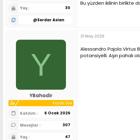
Bu yüzden ikilinin birlikte
30
Yaş
@
Serdar Aslan
31 May 2026
Alessandro Pajola Virtus B
Y
potansiyelli. Aşırı pahalı
YBahadir
Kayıtlı Üye
6 Ocak 2026
Katılım
307
Mesajlar
47
Yaş