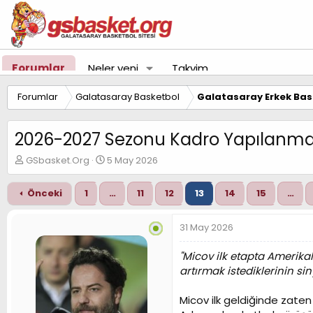
Forumlar
Neler yeni
Takvim
Forumlar
Galatasaray Basketbol
Galatasaray Erkek Bas
2026-2027 Sezonu Kadro Yapılanmas
K
B
GSbasket.Org
5 May 2026
o
a
n
ş
Önceki
1
…
11
12
13
14
15
…
u
l
y
a
u
n
31 May 2026
B
g
a
ı
"Micov ilk etapta Amerik
ş
ç
artırmak istediklerinin siny
l
t
a
a
t
r
Micov ilk geldiğinde zaten
a
i