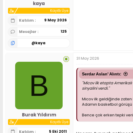
kaya
Kayıtlı Üye
9 May 2026
Katılım
125
Mesajlar
@
kaya
31 May 2026
B
Serdar Aslan' Alıntı:
"Micov ilk etapta Amerikal
sinyalini verdi."
Micov ilk geldiğinde zaten
Adamın basketbol görüşü z
Burak Yıldırım
Bence çok erken tepki veril
Kayıtlı Üye
5 Eki 2011
Katılım