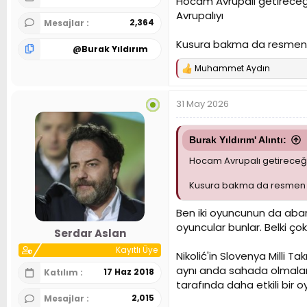
Hocam Avrupalı getireceği
Avrupalıyı
2,364
Mesajlar
Kusura bakma da resmen y
@
Burak Yıldırım
Muhammet Aydın
T
e
p
31 May 2026
k
i
l
e
Burak Yıldırım' Alıntı:
r
Hocam Avrupalı getireceği
:
Kusura bakma da resmen y
Ben iki oyuncunun da abar
oyuncular bunlar. Belki ç
Serdar Aslan
Kayıtlı Üye
Nikolić'in Slovenya Milli T
aynı anda sahada olmaları a
17 Haz 2018
Katılım
tarafında daha etkili bir o
2,015
Mesajlar