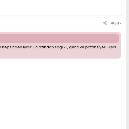
#247
epsinden iyidir. En azından sağlıklı, genç ve potansiyelli. Aşırı