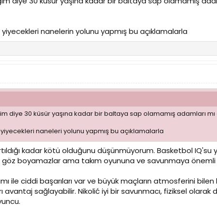
m diye 30 küsür yaşına kadar bir baltaya sap olamamış adaml
iyecekleri nanelerin yolunu yapmış bu açıklamalarla
m diye 30 küsür yaşına kadar bir baltaya sap olamamış adamları mı g
iyecekleri naneleri yolunu yapmış bu açıklamalarla
tıldığı kadar kötü olduğunu düşünmüyorum. Basketbol IQ'su 
ok göz boyamazlar ama takım oyununa ve savunmaya önemli kat
akımı ile ciddi başarıları var ve büyük maçların atmosferini bilen
vantaj sağlayabilir. Nikolić iyi bir savunmacı, fiziksel olarak
yuncu.