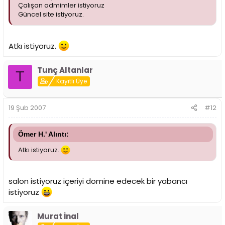
Çalışan admimler istiyoruz
Güncel site istiyoruz.
Atkı istiyoruz.
Tunç Altanlar
T
Kayıtlı Üye
19 Şub 2007
#12
Ömer H.' Alıntı:
Atkı istiyoruz.
salon istiyoruz içeriyi domine edecek bir yabancı
istiyoruz
Murat İnal