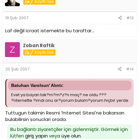
Kayıtlı Üye
19 Şub 2007
#13
Laf değil icraat istemekte bu taraftar...
Zoban Raftik
Z
Kayıtlı Üye
20 Şub 2007
#14
Batuhan Varolsun' Alıntı:
Evet ya bayan tak?m?m?z?n maç? ne oldu ???
?nternette ?imdi onu ar?yorum bulam?yorum hiçbir yerde
Tuttugun takimin Resmi ?nternet Sitesi'ne bakarsan
bulabilirsin sonuclari orada.
Bu bağlantı ziyaretçiler için gizlenmiştir. Görmek için
lütfen
giriş yapın
veya
üye olun
.