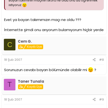
Bayan takımının maçının skoru ne oldu onu da öğrenmek
istiyoruz
Evet ya bayan takımımızın maçı ne oldu ???
İnternette şimdi onu arıyorum bulamıyorum hiçbir yerde
Cem G.
C
Kayıtlı Üye
18 Şub 2007
#8
Sorunuzun cevabı bayan bölümünde olabilir mi
?
Taner Tunala
T
Kayıtlı Üye
18 Şub 2007
#9