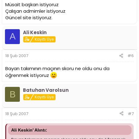
Müsait başkan istiyoruz
Çalışan admimler istiyoruz
Güncel site istiyoruz.
Ali Keskin
A
Kayıtlı Üye
18 Şub 2007
#6
Bayan takımının maçının skoru ne oldu onu da
öğrenmek istiyoruz
Batuhan Varolsun
B
Kayıtlı Üye
18 Şub 2007
#7
Ali Keskin' Alıntı: