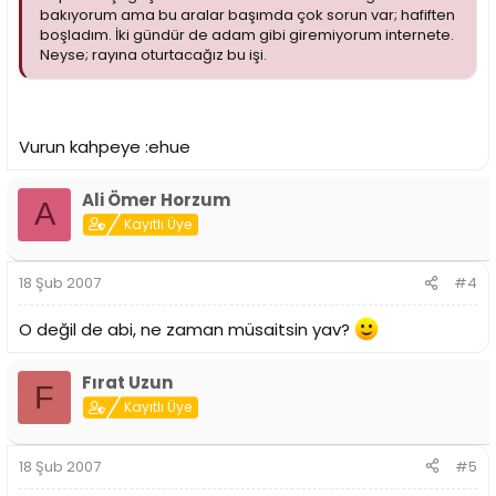
bakıyorum ama bu aralar başımda çok sorun var; hafiften
boşladım. İki gündür de adam gibi giremiyorum internete.
Neyse; rayına oturtacağız bu işi.
Vurun kahpeye :ehue
Ali Ömer Horzum
A
Kayıtlı Üye
18 Şub 2007
#4
O değil de abi, ne zaman müsaitsin yav?
Fırat Uzun
F
Kayıtlı Üye
18 Şub 2007
#5