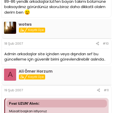
89-86 yendik arkadaşlar.lütfen bayan takımı bölümüne
baksaydınız görürdünüz skoru.biraz daha dikkatli olalım
derim ben
wotws
Kayıtlı Üye
18 Şub 2007
#10
Admin arkadaşlar site içinden veya dışından sırf bu
güncelleme için güvenilir birini görevlendirebilir aslında..
Ali Ömer Horzum
A
Kayıtlı Üye
19 Şub 2007
#11
Fırat UZUN' Alıntı:
Müsait başkan istiyoruz