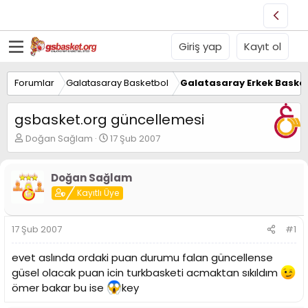
Giriş yap
Kayıt ol
Forumlar
Galatasaray Basketbol
Galatasaray Erkek Basket
gsbasket.org güncellemesi
K
B
Doğan Sağlam
17 Şub 2007
o
a
n
ş
u
l
Doğan Sağlam
y
a
Kayıtlı Üye
u
n
B
g
a
ı
17 Şub 2007
#1
ş
ç
l
t
evet aslında ordaki puan durumu falan güncellense
a
a
güsel olacak puan icin turkbasketi acmaktan sıkıldım
t
r
a
i
ömer bakar bu ise
key
n
h