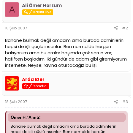
i
Ali Ömer Horzum
A
Kayıtlı Üye
18 Şub 2007
#2
Bahane bulmak değil amacım ama burada adminlerin
hepsi de işli güçlü insanlar. Ben normalde hergün
bakıyorum ama bu aralar başımda çok sorun var;
hafiften boşladım. İki gündür de adam gibi giremiyorum
internete. Neyse; rayına oturtacağız bu işi.
Arda Ezer
Yönetici
18 Şub 2007
#3
Ömer H.' Alıntı:
Bahane bulmak değil amacım ama burada adminlerin
hepsi de işli güçlü insanlar. Ben normalde hergün