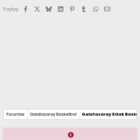
Facebook
X (Twitter)
Bluesky
LinkedIn
Pinterest
Tumblr
WhatsApp
E-posta
Paylaş:
Forumlar
Galatasaray Basketbol
Galatasaray Erkek Basket