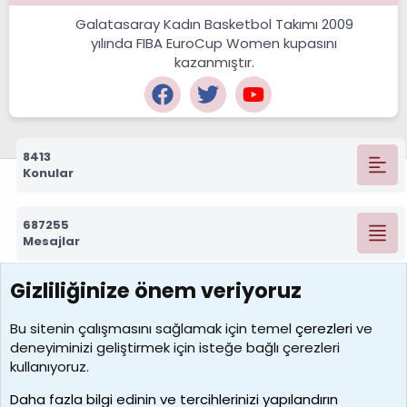
Galatasaray Kadın Basketbol Takımı 2009
yılında FIBA EuroCup Women kupasını
kazanmıştır.
8413
Konular
687255
Mesajlar
Gizliliğinize önem veriyoruz
7388
Kullanıcılar
Bu sitenin çalışmasını sağlamak için temel
çerezleri
ve
deneyiminizi geliştirmek için isteğe bağlı çerezleri
borabekirogluu
kullanıyoruz.
Son üye
Daha fazla bilgi edinin ve tercihlerinizi yapılandırın