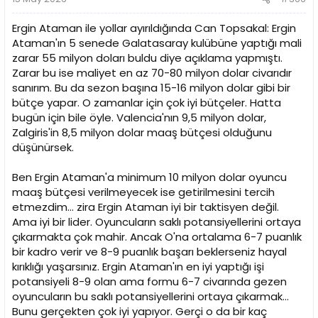
Ergin Ataman ile yollar ayırıldığında Can Topsakal: Ergin
Ataman'ın 5 senede Galatasaray kulübüne yaptığı mali
zarar 55 milyon doları buldu diye açıklama yapmıştı.
Zarar bu ise maliyet en az 70-80 milyon dolar civarıdır
sanırım. Bu da sezon başına 15-16 milyon dolar gibi bir
bütçe yapar. O zamanlar için çok iyi bütçeler. Hatta
bugün için bile öyle. Valencia'nın 9,5 milyon dolar,
Zalgiris'in 8,5 milyon dolar maaş bütçesi olduğunu
düşünürsek.
Ben Ergin Ataman'a minimum 10 milyon dolar oyuncu
maaş bütçesi verilmeyecek ise getirilmesini tercih
etmezdim... zira Ergin Ataman iyi bir taktisyen değil.
Ama iyi bir lider. Oyuncuların saklı potansiyellerini ortaya
çıkarmakta çok mahir. Ancak O'na ortalama 6-7 puanlık
bir kadro verir ve 8-9 puanlık başarı beklerseniz hayal
kırıklığı yaşarsınız. Ergin Ataman'ın en iyi yaptığı işi
potansiyeli 8-9 olan ama formu 6-7 civarında gezen
oyuncuların bu saklı potansiyellerini ortaya çıkarmak...
Bunu gerçekten çok iyi yapıyor. Gerçi o da bir kaç