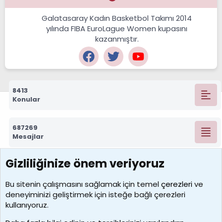
Galatasaray Kadın Basketbol Takımı 2014
yılında FIBA EuroLague Women kupasını
kazanmıştır.
8413
Konular
687269
Mesajlar
Gizliliğinize önem veriyoruz
7388
Kullanıcılar
Bu sitenin çalışmasını sağlamak için temel
çerezleri
ve
deneyiminizi geliştirmek için isteğe bağlı çerezleri
borabekirogluu
kullanıyoruz.
Son üye