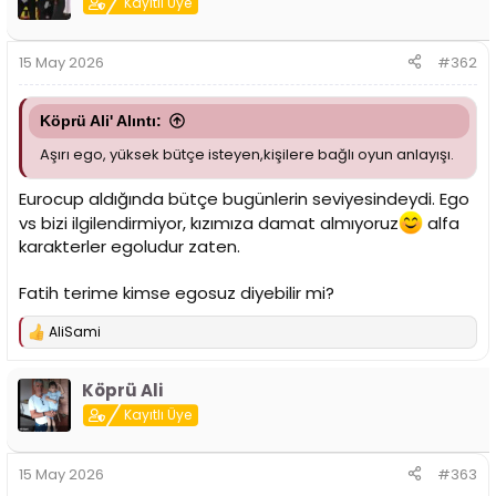
Kayıtlı Üye
i
15 May 2026
#362
Köprü Ali' Alıntı:
Aşırı ego, yüksek bütçe isteyen,kişilere bağlı oyun anlayışı.
Eurocup aldığında bütçe bugünlerin seviyesindeydi. Ego
vs bizi ilgilendirmiyor, kızımıza damat almıyoruz
alfa
karakterler egoludur zaten.
Fatih terime kimse egosuz diyebilir mi?
AliSami
T
e
p
Köprü Ali
k
i
Kayıtlı Üye
l
e
r
15 May 2026
#363
: