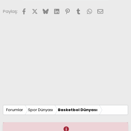
Facebook
X (Twitter)
Bluesky
LinkedIn
Pinterest
Tumblr
WhatsApp
E-posta
Paylaş:
Forumlar
Spor Dünyası
Basketbol Dünyası