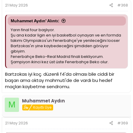
21 May 2026
#368
Muhammet Aydın' Alıntı:
Yarın final four başlıyor.
Şu ana kadar ligin en iyi basketbol oynayan ve en formda
takımı Olympiakos'un Fenerbahçe'ye yenileceğini looser
Bartzokas'ın yine kaybedeceğini şimdiden görüyor
gibiyim.
Fenerbahçe Beko-Real Madrid finali bekliyorum.
Şampiyon ikinci kez üst üste Fenerbahçe Beko olur.
Bartzokas iyi koç. düzenli f4'da olması bile ciddi bir
başarı ama oktay mahmuti'de de vardı bu hedef
maçları kaybetme sendromu.
Muhammet Aydın
M
Kayıtlı Üye
21 May 2026
#369