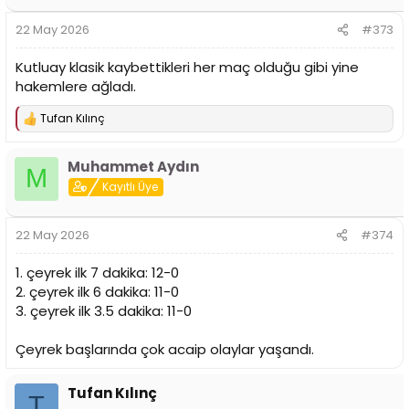
22 May 2026
#373
Kutluay klasik kaybettikleri her maç olduğu gibi yine
hakemlere ağladı.
Tufan Kılınç
T
e
p
Muhammet Aydın
k
M
i
Kayıtlı Üye
l
e
r
22 May 2026
#374
:
1. çeyrek ilk 7 dakika: 12-0
2. çeyrek ilk 6 dakika: 11-0
3. çeyrek ilk 3.5 dakika: 11-0
Çeyrek başlarında çok acaip olaylar yaşandı.
Tufan Kılınç
T