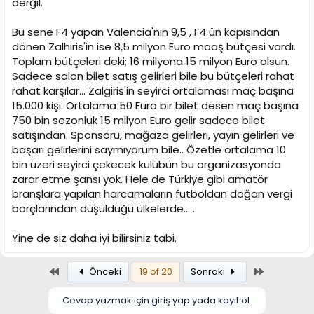
derğil.
Bu sene F4 yapan Valencia'nın 9,5 , F4 ün kapısından
dönen Zalhiris'in ise 8,5 milyon Euro maaş bütçesi vardı.
Toplam bütçeleri deki; 16 milyona 15 milyon Euro olsun.
Sadece salon bilet satış gelirleri bile bu bütçeleri rahat
rahat karşılar... Zalgiris'in seyirci ortalaması maç başına
15.000 kişi. Ortalama 50 Euro bir bilet desen maç başına
750 bin sezonluk 15 milyon Euro gelir sadece bilet
satışından. Sponsoru, mağaza gelirleri, yayın gelirleri ve
başarı gelirlerini saymıyorum bile.. Özetle ortalama 10
bin üzeri seyirci çekecek kulübün bu organizasyonda
zarar etme şansı yok. Hele de Türkiye gibi amatör
branşlara yapılan harcamaların futboldan doğan vergi
borçlarından düşüldüğü ülkelerde... .
Yine de siz daha iyi bilirsiniz tabi.
Birinci
Son
Önceki
19 of 20
Sonraki
Cevap yazmak için giriş yap yada kayıt ol.