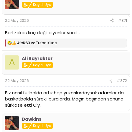
i
Kayıtlı Üye
l
e
r
22 May 2026
#371
:
Bartzokas koç değil diyenler vardı...
Afblk63
ve
Tufan Kılınç
T
e
p
Ali Bayraktar
k
A
i
Kayıtlı Üye
l
e
r
22 May 2026
#372
:
Biz nasıl futbolda artık hep yukarılardaysak adamlar da
basketbolda sürekli buralarda. Maçın başından sonuna
sürklase etti Oly.
Dawkins
Kayıtlı Üye