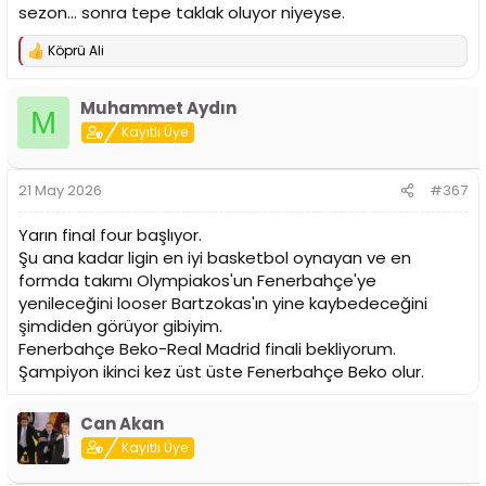
sezon... sonra tepe taklak oluyor niyeyse.
Köprü Ali
T
e
p
Muhammet Aydın
k
M
i
Kayıtlı Üye
l
e
r
21 May 2026
#367
:
Yarın final four başlıyor.
Şu ana kadar ligin en iyi basketbol oynayan ve en
formda takımı Olympiakos'un Fenerbahçe'ye
yenileceğini looser Bartzokas'ın yine kaybedeceğini
şimdiden görüyor gibiyim.
Fenerbahçe Beko-Real Madrid finali bekliyorum.
Şampiyon ikinci kez üst üste Fenerbahçe Beko olur.
Can Akan
Kayıtlı Üye