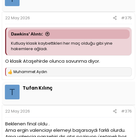
22 May 2026
#375
Dawkins' Alıntı:
Kutluay klasik kaybettikleri her maç olduğu gibi yine
hakemlere ağladı.
O klasik Ataşehirde olunca savunma diyor.
Muhammet Aydın
T
e
p
Tufan Kılınç
k
T
i
l
e
r
22 May 2026
#376
:
Beklenen final oldu .
Ama ergin valenciayı elemeyi başarsaydı farklı olurdu.
Ama valencia panzehiri dış atış pozisyon üretmek boş