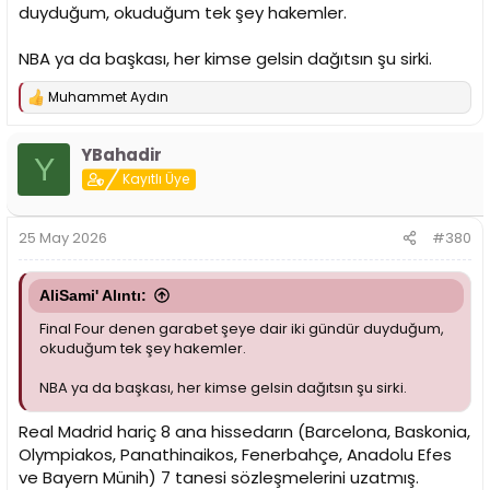
duyduğum, okuduğum tek şey hakemler.
NBA ya da başkası, her kimse gelsin dağıtsın şu sirki.
Muhammet Aydın
T
e
p
YBahadir
k
Y
i
Kayıtlı Üye
l
e
r
25 May 2026
#380
:
AliSami' Alıntı:
Final Four denen garabet şeye dair iki gündür duyduğum,
okuduğum tek şey hakemler.
NBA ya da başkası, her kimse gelsin dağıtsın şu sirki.
Real Madrid hariç 8 ana hissedarın (Barcelona, Baskonia,
Olympiakos, Panathinaikos, Fenerbahçe, Anadolu Efes
ve Bayern Münih) 7 tanesi sözleşmelerini uzatmış.