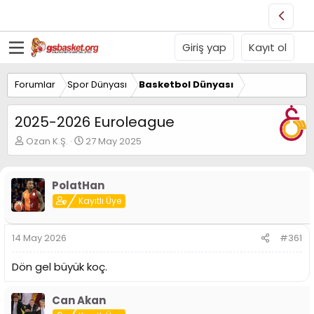
Giriş yap
Kayıt ol
Forumlar
Spor Dünyası
Basketbol Dünyası
2025-2026 Euroleague
K
B
Ozan K.Ş.
27 May 2025
o
a
n
ş
u
l
PolatHan
y
a
Kayıtlı Üye
u
n
B
g
a
ı
14 May 2026
#361
ş
ç
l
t
Dön gel büyük koç.
a
a
t
r
a
i
Can Akan
n
h