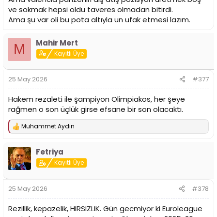
ve sokmak hepsi oldu taveres olmadan bitirdi.
Ama şu var oli bu pota altıyla un ufak etmesi lazım.
Mahir Mert
M
Kayıtlı Üye
25 May 2026
#377
Hakem rezaleti ile şampiyon Olimpiakos, her şeye
rağmen o son üçlük girse efsane bir son olacaktı.
Muhammet Aydın
T
e
p
Fetriya
k
i
Kayıtlı Üye
l
e
r
25 May 2026
#378
:
Rezillik, kepazelik, HIRSIZLIK. Gün gecmiyor ki Euroleague