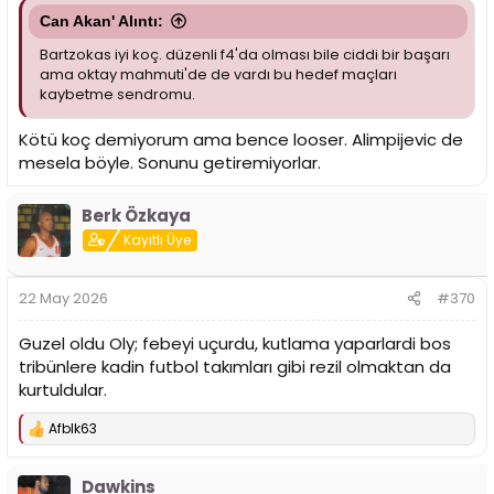
Can Akan' Alıntı:
Bartzokas iyi koç. düzenli f4'da olması bile ciddi bir başarı
ama oktay mahmuti'de de vardı bu hedef maçları
kaybetme sendromu.
Kötü koç demiyorum ama bence looser. Alimpijevic de
mesela böyle. Sonunu getiremiyorlar.
Berk Özkaya
Kayıtlı Üye
22 May 2026
#370
Guzel oldu Oly; febeyi uçurdu, kutlama yaparlardi bos
tribünlere kadin futbol takımları gibi rezil olmaktan da
kurtuldular.
Afblk63
T
e
p
Dawkins
k