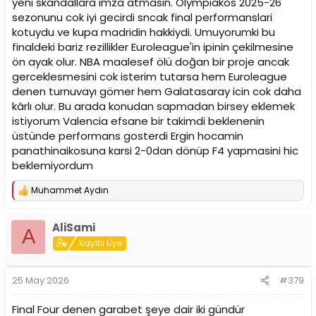
yeni skandallara imza atmasin. Olympiakos 2025-26
sezonunu cok iyi gecirdi sncak final performanslari
kotuydu ve kupa madridin hakkiydi. Umuyorumki bu
finaldeki bariz rezillikler Euroleague'in ipinin çekilmesine
ön ayak olur. NBA maalesef ölü doğan bir proje ancak
gerceklesmesini cok isterim tutarsa hem Euroleague
denen turnuvayı gömer hem Galatasaray icin cok daha
kârlı olur. Bu arada konudan sapmadan birsey eklemek
istiyorum Valencia efsane bir takimdi beklenenin
üstünde performans gosterdi Ergin hocamin
panathinaikosuna karsi 2-0dan dönüp F4 yapmasini hic
beklemiyordum
Muhammet Aydın
T
e
p
AliSami
k
A
i
Kayıtlı Üye
l
e
r
25 May 2026
#379
:
Final Four denen garabet şeye dair iki gündür