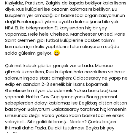
Kızılyıldız, Partizan, Zalgiris de kapıda bekliyor kalıcı lisans
diye. Rus kulüpleri ise cezanın kalkmasını bekliyor. Bu
kulüplerin yer almadığı bir basketbol organizasyonunun
değil Euroleague'i yıkma ayakta kalma şansı bile yok.
NBA EL ile birleşmeden EL karşısından hiç bir şey
yapamaz. Hele hele Chelsea, Manchester United, Paris
Saint Germen gibi futbol kulüplerine basket takımı
kurmaları içi.n kulis yaptıklarını falan okuyorum sağda
solda gülesim geliyor.
Çok net kabak gibi bir gerçek var ortada. Monaco
gitmek üzere iken, Rus kulüpleri hala cezalı iken ve hazır
salonun inşaatı start almışken; Galatasaray ne yapıp ne
edip en azından 2-3 senelik bir lisans koparmalı.
Gerekirse 5 milyon da ödemeli. Yoksa bunu başkası
yapacak. Hatta Cev Cup şampiyonu Bourg parasal
sebeplerden dolayı katılamaz ise Beşiktaş alttan alttan
bastırıyor. Bakıyorum Galatasaray tarafına; hiç kimsenin
umurunda değil. Varsa yoksa kadın basketbol ve erkek
voleybol... Sıfır gelirli iki branş... Neden? Çünkü başarı
ihtimali daha Fazla. Bu akıl tutulması. Başka bir şey