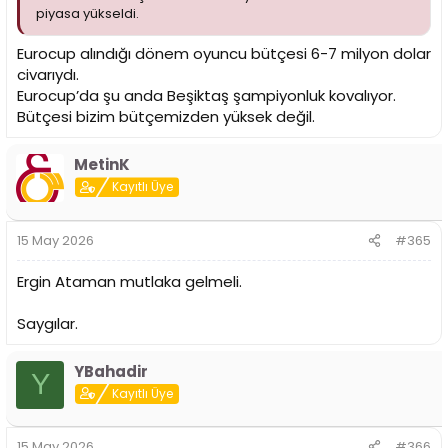
piyasa yükseldi.
Eurocup alındığı dönem oyuncu bütçesi 6-7 milyon dolar
civarıydı.
Eurocup’da şu anda Beşiktaş şampiyonluk kovalıyor.
Bütçesi bizim bütçemizden yüksek değil.
MetinK
Kayıtlı Üye
15 May 2026
#365
Ergin Ataman mutlaka gelmeli.
Saygılar.
YBahadir
Y
Kayıtlı Üye
15 May 2026
#366